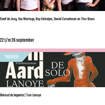
a
s
m
b
s
N
i
i
i
Steef de Jong, Ilse Warringa, Rop Verheijen, Daniel Cornelissen en Thor Braun
n
o
g
n
h
22 t/m 26 september
t
S
2
t
0
e
THEATER
2
e
6
f
d
e
J
Behoud de begeerte | Tom Lanoye
o
n