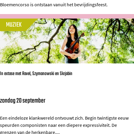
v
Bloemencorso is ontstaan vanuit het bevrijdingsfeest.
e
e
m
n
MUZIEK
e
&
n
s
c
o
o
l
r
i
s
s
In extase met Ravel, Szymanowski en Skrjabin
o
t
V
e
a
n
zondag 20 september
I
l
n
k
e
Een eindeloze klankwereld ontvouwt zich. Begin twintigste eeuw
e
speurden componisten naar een diepere expressiviteit. De
x
n
grenzen van de herkenbare,...