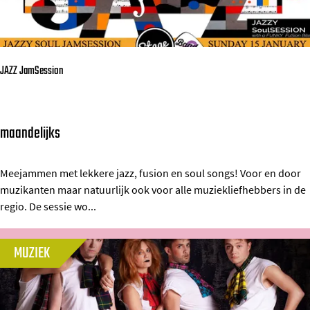
y
T
m
|
a
T
n
JAZZ JamSession
h
o
e
w
B
maandelijks
s
J
i
k
A
g
i
Z
Meejammen met lekkere jazz, fusion en soul songs! Voor en door
B
muzikanten maar natuurlijk ook voor alle muziekliefhebbers in de
e
Z
i
regio. De sessie wo...
n
J
k
S
a
e
MUZIEK
k
m
F
r
S
i
j
e
l