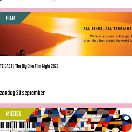
t
s
a
w
FILM
s
a
e
a
m
r
e
d
t
R
TE GAST | The Big Bike Film Night 2026
a
v
e
zondag 20 september
T
l
E
,
G
MUZIEK
S
A
z
S