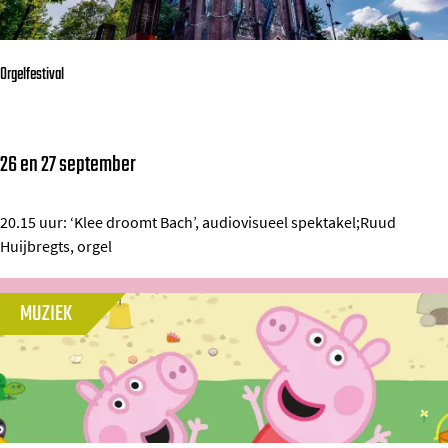
y
-
A
Orgelfestival
l
i
e
26 en 27 september
O
n
r
a
g
20.15 uur: ‘Klee droomt Bach’, audiovisueel spektakel;Ruud
t
Huijbregts, orgel
e
e
l
d
MUZIEK
f
P
e
e
s
r
t
f
i