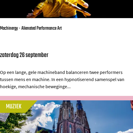
r
V
e
Machinergy - Alienated Performance Art
r
e
l
zaterdag 26 september
M
s
a
t
c
Op een lange, gele machineband balanceren twee performers
tussen mens en machine. In een hypnotiserend samenspel van
h
hoekige, mechanische beweginge...
i
n
MUZIEK
e
r
g