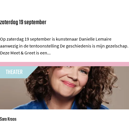
c
o
zaterdag 19 september
M
n
e
c
e
Op zaterdag 19 september is kunstenaar Danielle Lemaire
e
aanwezig in de tentoonstelling De geschiedenis is mijn gezelschap.
t
r
Deze Meet & Greet is een...
&
t
G
:
THEATER
r
C
e
o
e
l
t
l
m
e
e
Sara Kroos
g
t
i