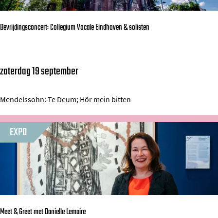
n
-
Bevrijdingsconcert: Collegium Vocale Eindhoven & solisten
S
c
è
zaterdag 19 september
B
n
e
e
v
Mendelssohn: Te Deum; Hör mein bitten
r
i
EXPO
j
d
i
n
g
Meet & Greet met Danielle Lemaire
s