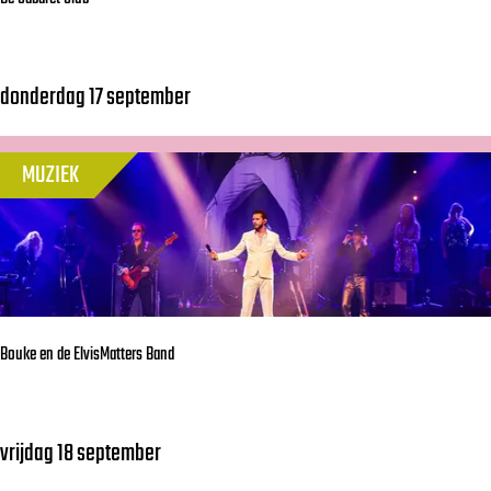
donderdag 17 september
D
e
C
MUZIEK
a
b
a
r
e
Bouke en de ElvisMatters Band
t
C
l
vrijdag 18 september
B
u
o
b