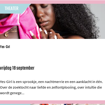
u
THEATER
k
e
e
n
d
Yes-Girl
e
E
l
vrijdag 18 september
Y
v
e
i
s
Yes-Girl is een sprookje, een nachtmerrie en een aanklacht in één.
s
Over de zoektocht naar liefde en zelfontplooiing, over intuïtie die
-
M
wordt genege...
G
a
i
t