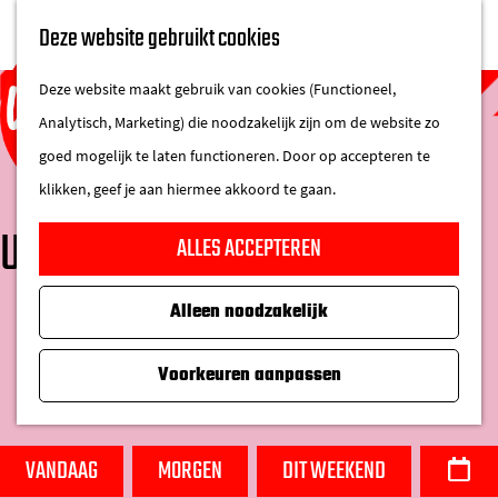
UITAGENDA
Deze website gebruikt cookies
IN DE STAD
M
DE REGIO IN
Deze website maakt gebruik van cookies (Functioneel,
e
Analytisch, Marketing) die noodzakelijk zijn om de website zo
n
goed mogelijk te laten functioneren. Door op accepteren te
u
klikken, geef je aan hiermee akkoord te gaan.
G
UITAGENDA
ALLES ACCEPTEREN
a
n
Alleen noodzakelijk
W
a
W
S
a
a
a
o
Voorkeuren aanpassen
t
r
n
r
z
d
n
t
o
e
e
e
VANDAAG
MORGEN
DIT WEEKEND
D
e
h
e
e