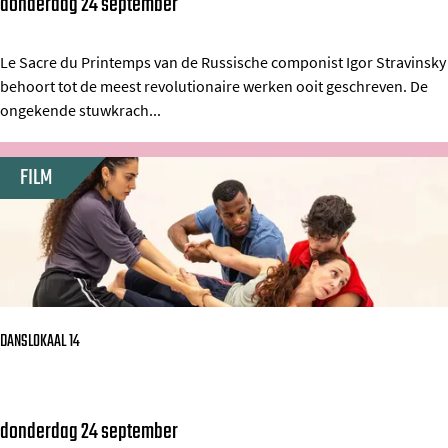
donderdag 24 september
S
n
e
t
D
n
r
Le Sacre du Printemps van de Russische componist Igor Stravinsky
a
behoort tot de meest revolutionaire werken ooit geschreven. De
T
a
n
ongekende stuwkrach...
h
v
s
o
i
t
FILM
r
n
B
s
r
k
a
y
u
'
n
s
DANSLOKAAL 14
S
a
c
donderdag 24 september
D