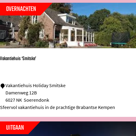
h
OVERNACHTEN
u
i
s
s
t
r
Vakantiehuis ‘Smitske’
a
a
t
V
Vakantiehuis Holiday Smitske
Damenweg 12B
a
6027 NK
Soerendonk
k
Sfeervol vakantiehuis in de prachtige Brabantse Kempen
a
n
UITGAAN
t