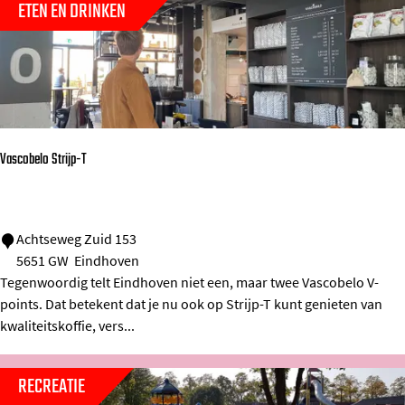
g
ETEN EN DRINKEN
d
i
C
o
E
i
n
Vascobelo Strijp-T
d
h
o
V
Achtseweg Zuid 153
v
5651 GW
Eindhoven
a
e
Tegenwoordig telt Eindhoven niet een, maar twee Vascobelo V-
s
n
points. Dat betekent dat je nu ook op Strijp-T kunt genieten van
c
kwaliteitskoffie, vers...
o
b
RECREATIE
e