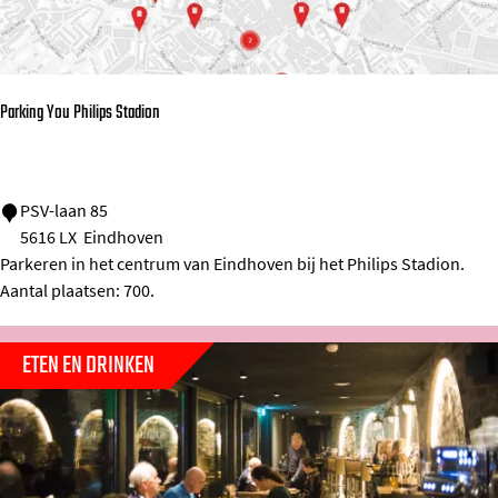
Parking You Philips Stadion
P
PSV-laan 85
5616 LX
Eindhoven
a
Parkeren in het centrum van Eindhoven bij het Philips Stadion.
r
Aantal plaatsen: 700.
k
i
ETEN EN DRINKEN
n
g
Y
o