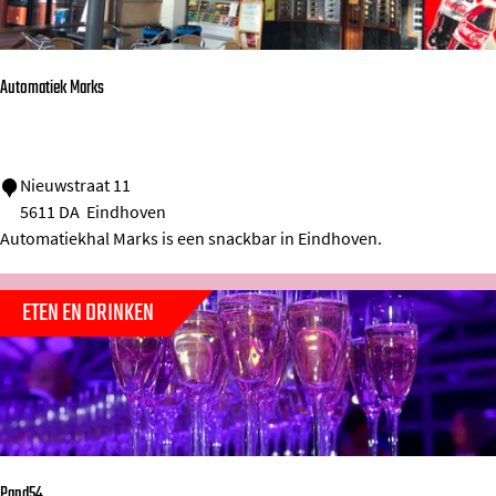
i
s
Automatiek Marks
A
Nieuwstraat 11
5611 DA
Eindhoven
u
Automatiekhal Marks is een snackbar in Eindhoven.
t
o
ETEN EN DRINKEN
m
a
t
i
e
k
Pand54