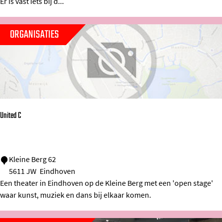
s
Er is vast iets bij d...
r
u
t
n
ORGANISATIES
i
v
e
r
s
United C
i
t
e
U
Kleine Berg 62
i
5611 JW
Eindhoven
n
t
Een theater in Eindhoven op de Kleine Berg met een 'open stage'
i
R
waar kunst, muziek en dans bij elkaar komen.
t
e
e