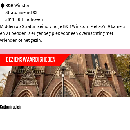
e
B
B&B Winston
Stratumseind 93
i
&
5611 ER
Eindhoven
n
B
Midden op Stratumseind vind je B&B Winston. Met zo'n 9 kamers
W
en 21 bedden is er genoeg plek voor een overnachting met
i
vrienden of het gezin.
n
s
BEZIENSWAARDIGHEDEN
t
o
n
Catharinaplein