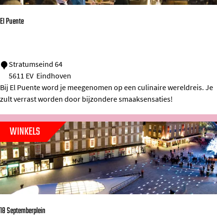
u
P
El Puente
h
i
l
E
Stratumseind 64
5611 EV
Eindhoven
i
l
Bij El Puente word je meegenomen op een culinaire wereldreis. Je
p
P
zult verrast worden door bijzondere smaaksensaties!
s
u
S
e
WINKELS
t
n
a
t
d
e
i
o
n
18 Septemberplein