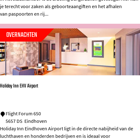
a
je terecht voor zaken als geboorteaangiften en het afhalen
d
van paspoorten en rij...
s
k
OVERNACHTEN
a
n
t
o
o
Holiday Inn EHV Airport
r
E
i
H
Flight Forum 650
n
5657 DS
Eindhoven
o
d
Holiday Inn Eindhoven Airport ligt in de directe nabijheid van de
l
h
luchthaven en honderden bedrijven en is ideaal voor