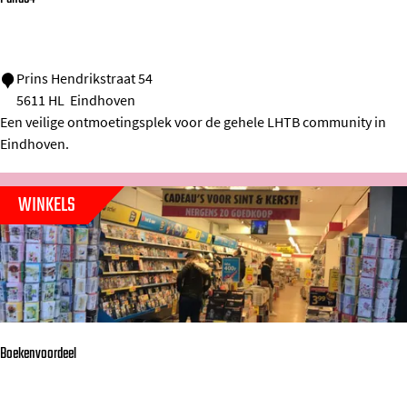
M
a
r
P
Prins Hendrikstraat 54
k
5611 HL
Eindhoven
a
Een veilige ontmoetingsplek voor de gehele LHTB community in
s
n
Eindhoven.
d
5
WINKELS
4
Boekenvoordeel