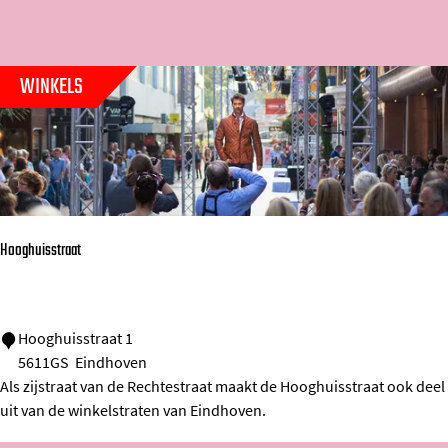
t
k
o
r
e
j
m
o
e
e
e
WINKELS
p
r
p
:
o
a
p
g
:
e
Hooghuisstraat
H
Hooghuisstraat 1
5611GS
Eindhoven
o
Als zijstraat van de Rechtestraat maakt de Hooghuisstraat ook deel
o
uit van de winkelstraten van Eindhoven.
g