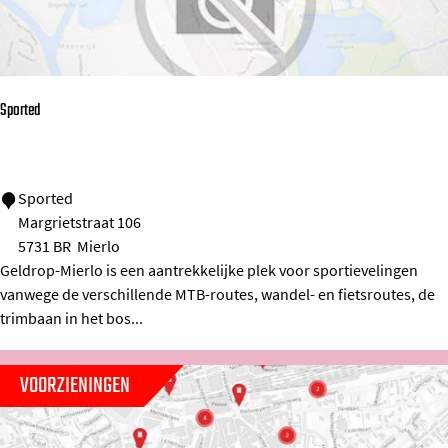
n
S
t
Sported
.
J
o
S
Sported
s
Margrietstraat 106
p
e
5731 BR
Mierlo
o
p
Geldrop-Mierlo is een aantrekkelijke plek voor sportievelingen
r
h
vanwege de verschillende MTB-routes, wandel- en fietsroutes, de
t
trimbaan in het bos...
e
d
VOORZIENINGEN