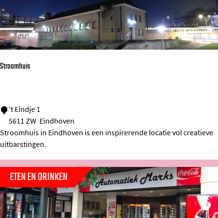
i
e
h
u
i
Stroomhuis
s
‘
S
S
't Eindje 1
5611 ZW
Eindhoven
m
t
Stroomhuis in Eindhoven is een inspirerende locatie vol creatieve
i
r
uitbarstingen.
t
o
s
o
ETEN EN DRINKEN
k
m
e
h
’
u