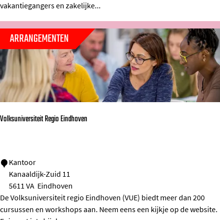
i
o
vakantiegangers en zakelijke...
d
v
a
e
ARRANGEMENTEN
y
n
I
n
n
E
Volksuniversiteit Regio Eindhoven
H
V
A
V
Kantoor
i
Kanaaldijk-Zuid 11
o
r
5611 VA
Eindhoven
l
p
De Volksuniversiteit regio Eindhoven (VUE) biedt meer dan 200
k
o
cursussen en workshops aan. Neem eens een kijkje op de website.