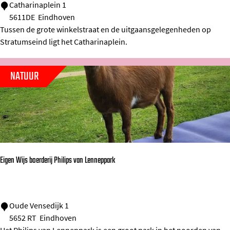
C
Catharinaplein 1
5611DE
Eindhoven
a
Tussen de grote winkelstraat en de uitgaansgelegenheden op
t
Stratumseind ligt het Catharinaplein.
h
a
NATUUR
r
i
n
a
p
l
Eigen Wijs boerderij Philips van Lenneppark
e
i
n
E
Oude Vensedijk 1
5652 RT
Eindhoven
i