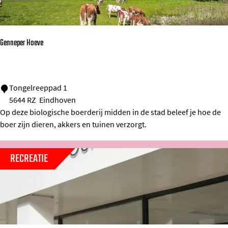
r
e
o
r
w
&
Genneper Hoeve
n
O
X
G
Tongelreeppad 1
5644 RZ
Eindhoven
e
Op deze biologische boerderij midden in de stad beleef je hoe de
n
boer zijn dieren, akkers en tuinen verzorgt.
n
e
RECREATIE
p
e
r
H
o