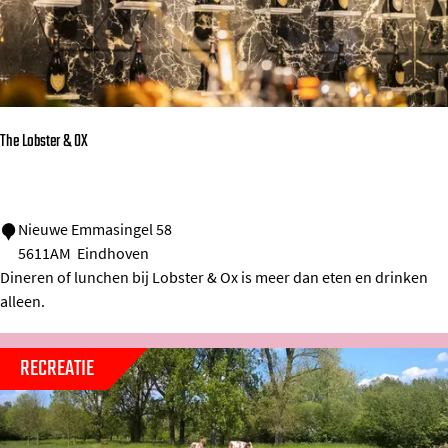
e
v
p
p
e
e
p
n
e
a
m
l
r
e
The Lobster & OX
t
k
t
u
e
i
n
T
Nieuwe Emmasingel 58
n
5611AM
Eindhoven
n
h
M
Dineren of lunchen bij Lobster & Ox is meer dan eten en drinken
a
e
o
alleen.
k
L
n
a
o
k
RECREATIE
n
b
e
k
s
y
e
t
T