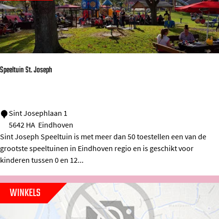
l
o
S
t
Speeltuin St. Joseph
r
i
j
S
Sint Josephlaan 1
p
5642 HA
Eindhoven
p
-
Sint Joseph Speeltuin is met meer dan 50 toestellen een van de
e
T
grootste speeltuinen in Eindhoven regio en is geschikt voor
e
kinderen tussen 0 en 12...
l
t
WINKELS
u
i