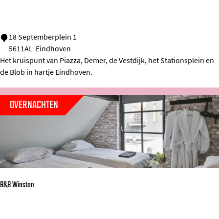
1
18 Septemberplein 1
5611AL
Eindhoven
8
Het kruispunt van Piazza, Demer, de Vestdijk, het Stationsplein en
S
de Blob in hartje Eindhoven.
e
p
OVERNACHTEN
t
e
m
b
e
r
B&B Winston
p
l