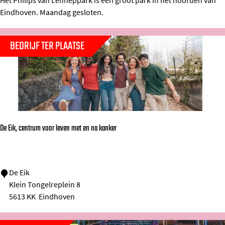
Het Philips van Lenneppark is een groot park in het noorden van
g
Eindhoven. Maandag gesloten.
e
n
BEDRIJF TER PLAATSE
W
i
j
s
b
o
De Eik, centrum voor leven met en na kanker
e
r
d
D
De Eik
Klein Tongelreplein 8
e
e
5613 KK
Eindhoven
r
E
i
i