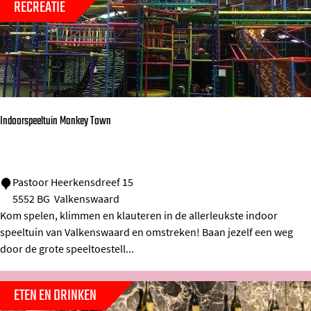
RECREATIE
j
k
P
,
h
c
i
e
l
n
i
t
Indoorspeeltuin Monkey Town
p
r
s
u
v
m
I
Pastoor Heerkensdreef 15
a
v
5552 BG
Valkenswaard
n
Kom spelen, klimmen en klauteren in de allerleukste indoor
n
o
d
speeltuin van Valkenswaard en omstreken! Baan jezelf een weg
L
o
o
door de grote speeltoestell...
e
r
o
n
l
r
ETEN EN DRINKEN
n
e
s