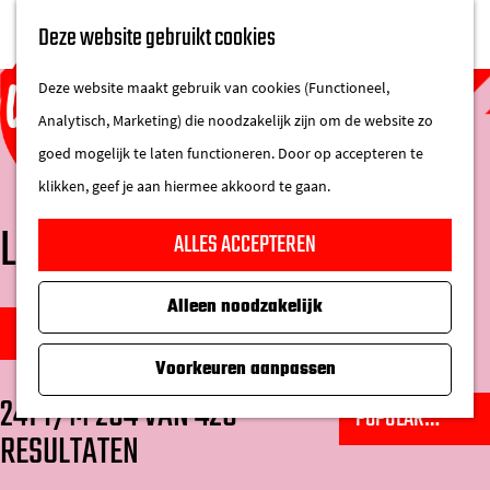
UITAGENDA
Deze website gebruikt cookies
IN DE STAD
M
DE REGIO IN
Deze website maakt gebruik van cookies (Functioneel,
e
Analytisch, Marketing) die noodzakelijk zijn om de website zo
n
goed mogelijk te laten functioneren. Door op accepteren te
u
klikken, geef je aan hiermee akkoord te gaan.
G
LOCATIES
ALLES ACCEPTEREN
a
n
Alleen noodzakelijk
W
a
S
FILTER
a
a
o
Voorkeuren aanpassen
t
r
r
241 T/M 264 VAN 426
S
z
d
t
RESULTATEN
o
o
e
e
r
e
h
e