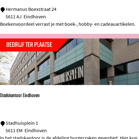
B
Hermanus Boexstraat 24
5611 AJ
Eindhoven
o
Boekenvoordeel verrast je met boek-, hobby- en cadeauartikelen.
e
k
BEDRIJF TER PLAATSE
e
n
v
o
o
r
Stadskantoor Eindhoven
d
e
e
S
Stadhuisplein 1
l
5611 EM
Eindhoven
t
In het stadskantoor is de afdeling burgerzaken gevestigd. Hier kun