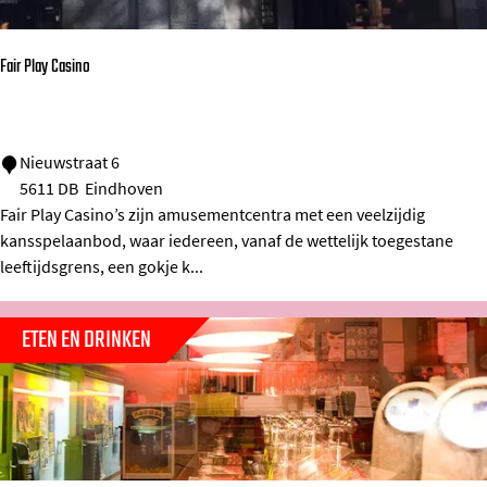
Fair Play Casino
F
Nieuwstraat 6
5611 DB
Eindhoven
a
Fair Play Casino’s zijn amusementcentra met een veelzijdig
i
kansspelaanbod, waar iedereen, vanaf de wettelijk toegestane
r
leeftijdsgrens, een gokje k...
P
l
ETEN EN DRINKEN
a
y
C
a