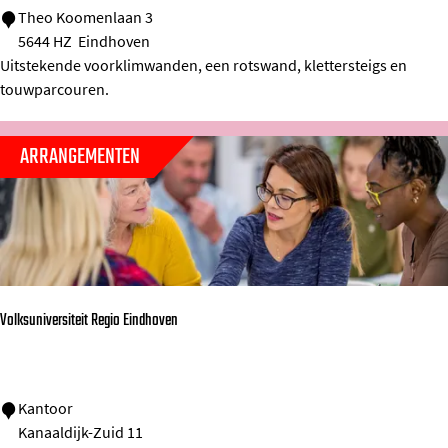
K
Theo Koomenlaan 3
d
5644 HZ
Eindhoven
l
e
Uitstekende voorklimwanden, een rotswand, klettersteigs en
i
m
touwparcouren.
m
y
c
ARRANGEMENTEN
e
n
t
r
u
m
Volksuniversiteit Regio Eindhoven
N
e
o
V
Kantoor
Kanaaldijk-Zuid 11
l
o