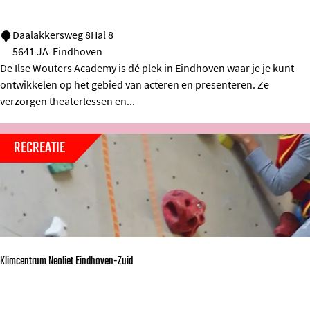
h
I
Daalakkersweg 8Hal 8
u
5641 JA
Eindhoven
l
i
De Ilse Wouters Academy is dé plek in Eindhoven waar je je kunt
s
s
ontwikkelen op het gebied van acteren en presenteren. Ze
e
verzorgen theaterlessen en...
W
o
RECREATIE
u
t
e
r
s
Klimcentrum Neoliet Eindhoven-Zuid
A
c
a