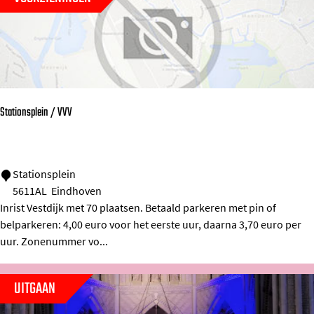
i
s
D
e
Z
Stationsplein / VVV
w
a
r
S
Stationsplein
t
5611AL
Eindhoven
t
e
Inrist Vestdijk met 70 plaatsen. Betaald parkeren met pin of
a
D
belparkeren: 4,00 euro voor het eerste uur, daarna 3,70 euro per
t
o
uur. Zonenummer vo...
i
o
o
s
UITGAAN
n