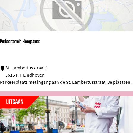
k
f
a
b
Parkeerterrein Hoogstraat
r
i
e
P
St. Lambertusstraat 1
k
5615 PH
Eindhoven
a
Parkeerplaats met ingang aan de St. Lambertusstraat. 38 plaatsen.
r
k
UITGAAN
e
e
r
t