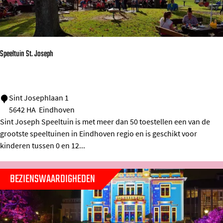
s
B
o
e
Speeltuin St. Joseph
x
s
t
S
Sint Josephlaan 1
5642 HA
Eindhoven
r
p
Sint Joseph Speeltuin is met meer dan 50 toestellen een van de
a
e
grootste speeltuinen in Eindhoven regio en is geschikt voor
a
e
kinderen tussen 0 en 12...
t
l
t
BEZIENSWAARDIGHEDEN
u
i
n