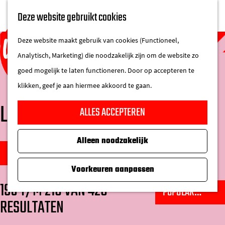
UITAGENDA
Deze website gebruikt cookies
IN DE STAD
M
DE REGIO IN
Deze website maakt gebruik van cookies (Functioneel,
e
Analytisch, Marketing) die noodzakelijk zijn om de website zo
n
goed mogelijk te laten functioneren. Door op accepteren te
u
klikken, geef je aan hiermee akkoord te gaan.
G
LOCATIES
ALLES ACCEPTEREN
a
n
Alleen noodzakelijk
W
a
S
FILTER
a
a
o
Voorkeuren aanpassen
t
r
r
193 T/M 216 VAN 426
S
z
d
t
RESULTATEN
o
o
e
e
r
e
h
e