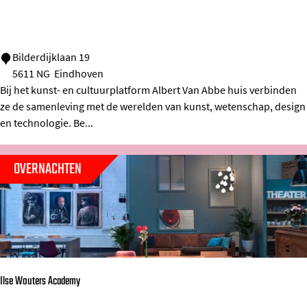
A
Bilderdijklaan 19
5611 NG
Eindhoven
l
Bij het kunst- en cultuurplatform Albert Van Abbe huis verbinden
b
ze de samenleving met de werelden van kunst, wetenschap, design
e
en technologie. Be...
r
t
OVERNACHTEN
v
a
n
A
b
Ilse Wouters Academy
b
e