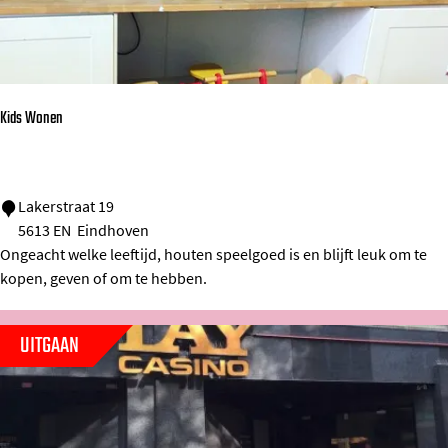
d
e
C
a
Kids Wonen
t
h
r
K
Lakerstraat 19
i
5613 EN
Eindhoven
i
e
Ongeacht welke leeftijd, houten speelgoed is en blijft leuk om te
d
n
kopen, geven of om te hebben.
s
W
UITGAAN
o
n
e
n