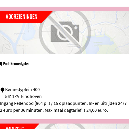
r
b
VOORZIENINGEN
u
c
k
s
Q Park Kennedyplein
Q
Kennedyplein 400
5611ZV
Eindhoven
P
Ingang Fellenood (804 pl.) / 15 oplaadpunten. In- en uitrijden 24/7
a
2 euro per 36 minuten. Maximaal dagtarief is 24,00 euro.
r
k