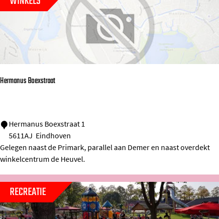
WINKELS
K
e
n
n
e
d
Hermanus Boexstraat
y
p
l
H
Hermanus Boexstraat 1
5611AJ
Eindhoven
e
e
Gelegen naast de Primark, parallel aan Demer en naast overdekt
i
r
winkelcentrum de Heuvel.
n
m
a
RECREATIE
n
u