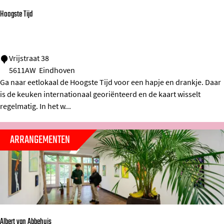
s
Hoogste Tijd
i
n
o
H
Vrijstraat 38
5611AW
Eindhoven
o
Ga naar eetlokaal de Hoogste Tijd voor een hapje en drankje. Daar
o
is de keuken internationaal georiënteerd en de kaart wisselt
g
regelmatig. In het w...
s
t
ARRANGEMENTEN
e
T
i
j
d
Albert van Abbehuis