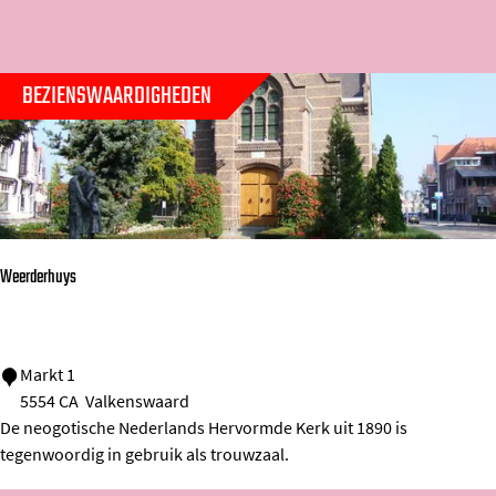
t
k
o
r
e
j
m
o
e
e
e
BEZIENSWAARDIGHEDEN
p
r
p
:
o
a
p
g
:
e
Weerderhuys
W
Markt 1
5554 CA
Valkenswaard
e
De neogotische Nederlands Hervormde Kerk uit 1890 is
e
tegenwoordig in gebruik als trouwzaal.
r