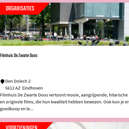
d
ORGANISATIES
e
r
h
u
y
s
Filmhuis De Zwarte Doos
F
Den Dolech 2
5612 AZ
Eindhoven
i
Filmhuis De Zwarte Doos vertoont mooie, aangrijpende, hilarische
l
en originele films, die hun kwaliteit hebben bewezen. Ook kun je er
m
goedkoop en le...
h
u
VOORZIENINGEN