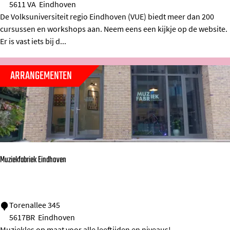
5611 VA
Eindhoven
i
l
De Volksuniversiteit regio Eindhoven (VUE) biedt meer dan 200
e
k
cursussen en workshops aan. Neem eens een kijkje op de website.
t
s
Er is vast iets bij d...
E
u
i
n
ARRANGEMENTEN
n
i
d
v
h
e
o
r
v
s
Muziekfabriek Eindhoven
e
i
n
t
-
e
M
Torenallee 345
Z
i
5617BR
Eindhoven
u
u
t
Muziekles op maat voor alle leeftijden en niveaus!