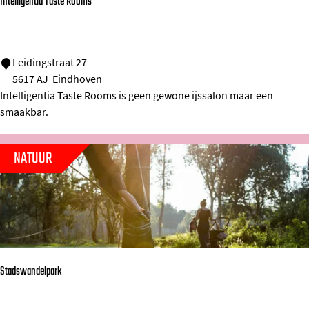
e
Intelligentia Taste Rooms
t
i
n
I
Leidingstraat 27
5617 AJ
Eindhoven
n
Intelligentia Taste Rooms is geen gewone ijssalon maar een
t
smaakbar.
e
l
NATUUR
l
i
g
e
n
t
Stadswandelpark
i