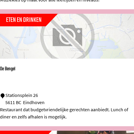
z
i
R
i
d
e
ETEN EN DRINKEN
e
g
k
i
f
o
a
E
b
i
r
De Bengel
n
i
d
e
h
k
D
Stationsplein 26
o
E
5611 BC
Eindhoven
e
v
Restaurant dat budgetvriendelijke gerechten aanbiedt. Lunch of
i
B
e
diner en zelfs afhalen is mogelijk.
n
e
n
d
n