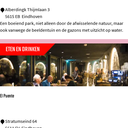
a
T
S
Alberdingk Thijmlaan 3
5615 EB
Eindhoven
a
t
Een boeiend park, niet alleen door de afwisselende natuur, maar
s
a
ook vanwege de beeldentuin en de gazons met uitzicht op water.
t
d
e
s
ETEN EN DRINKEN
R
w
o
a
o
n
m
d
s
e
l
El Puente
p
a
r
E
Stratumseind 64