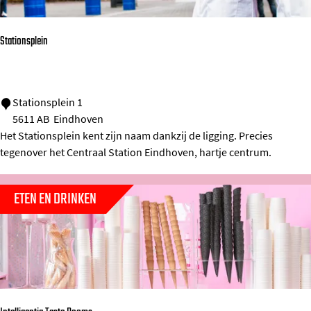
e
r
Stationsplein
r
e
i
S
Stationsplein 1
n
5611 AB
Eindhoven
t
Het Stationsplein kent zijn naam dankzij de ligging. Precies
H
a
tegenover het Centraal Station Eindhoven, hartje centrum.
o
t
o
i
ETEN EN DRINKEN
g
o
s
n
t
s
r
p
a
l
a