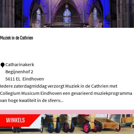
s
p
l
e
Muziek in de Cathrien
i
n
/
M
Catharinakerk
V
Begijnenhof 2
u
V
5611 EL
Eindhoven
z
V
Iedere zaterdagmiddag verzorgt Muziek in de Cathrien met
i
Collegium Musicum Eindhoven een gevarieerd muziekprogramma
e
van hoge kwaliteit in de sfeerv...
k
i
WINKELS
n