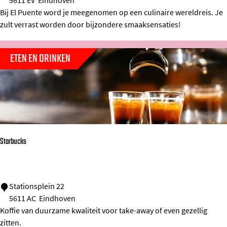
5611 EV
Eindhoven
k
l
Bij El Puente word je meegenomen op een culinaire wereldreis. Je
P
zult verrast worden door bijzondere smaaksensaties!
u
e
ETEN EN DRINKEN
n
t
e
Starbucks
S
Stationsplein 22
5611 AC
Eindhoven
t
Koffie van duurzame kwaliteit voor take-away of even gezellig
a
zitten.