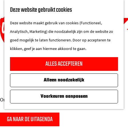
UITAGENDA
Deze website gebruikt cookies
IN DE STAD
M
DE REGIO IN
Deze website maakt gebruik van cookies (Functioneel,
e
Analytisch, Marketing) die noodzakelijk zijn om de website zo
n
goed mogelijk te laten functioneren. Door op accepteren te
u
klikken, geef je aan hiermee akkoord te gaan.
G
SORRY, DEZE PAGINA BESTAAT
ALLES ACCEPTEREN
a
NIET
n
Alleen noodzakelijk
a
a
Voorkeuren aanpassen
r
Ontdek Eindhoven via een van onze vele andere pagina's!
d
e
GA NAAR DE UITAGENDA
h