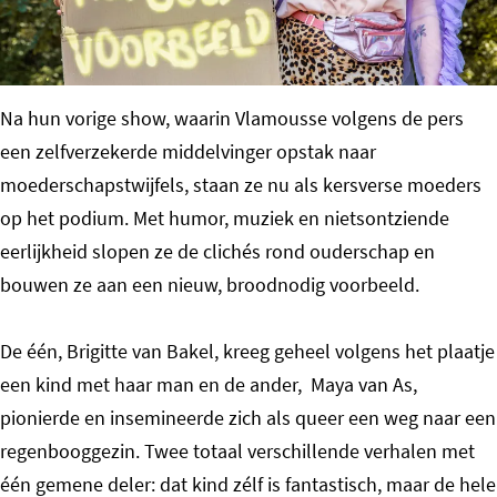
o
m
e
Na hun vorige show, waarin Vlamousse volgens de pers
p
een zelfverzekerde middelvinger opstak naar
a
moederschapstwijfels, staan ze nu als kersverse moeders
g
op het podium. Met humor, muziek en nietsontziende
e
eerlijkheid slopen ze de clichés rond ouderschap en
bouwen ze aan een nieuw, broodnodig voorbeeld.
De één, Brigitte van Bakel, kreeg geheel volgens het plaatje
een kind met haar man en de ander, Maya van As,
pionierde en insemineerde zich als queer een weg naar een
regenbooggezin. Twee totaal verschillende verhalen met
één gemene deler: dat kind zélf is fantastisch, maar de hele