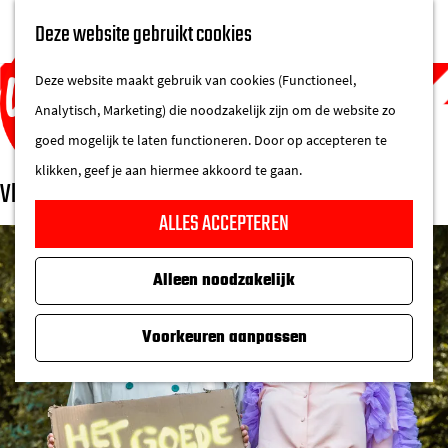
UITAGENDA
Deze website gebruikt cookies
IN DE STAD
M
DE REGIO IN
Deze website maakt gebruik van cookies (Functioneel,
e
Analytisch, Marketing) die noodzakelijk zijn om de website zo
n
goed mogelijk te laten functioneren. Door op accepteren te
u
klikken, geef je aan hiermee akkoord te gaan.
Vlamousse
G
ALLES ACCEPTEREN
a
n
Alleen noodzakelijk
a
a
Voorkeuren aanpassen
r
d
e
h