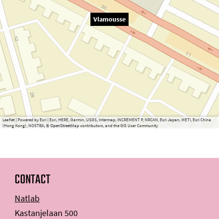
Vlamousse
Leaflet
|
Powered by Esri | Esri, HERE, Garmin, USGS, Intermap, INCREMENT P, NRCAN, Esri Japan, METI, Esri China
(Hong Kong), NOSTRA, © OpenStreetMap contributors, and the GIS User Community
CONTACT
Natlab
Kastanjelaan 500