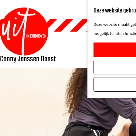
Deze website gebru
Deze website maakt gebr
mogelijk te laten funct
Conny Janssen Danst
G
a
n
a
a
r
d
e
h