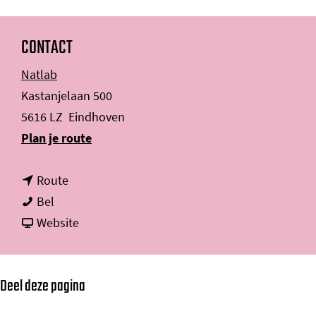
CONTACT
Natlab
Kastanjelaan 500
5616 LZ
Eindhoven
n
Plan je route
a
n
a
Route
C
a
r
Bel
o
a
v
C
Website
n
r
a
o
n
C
n
n
Deel deze pagina
y
o
C
n
J
n
o
y