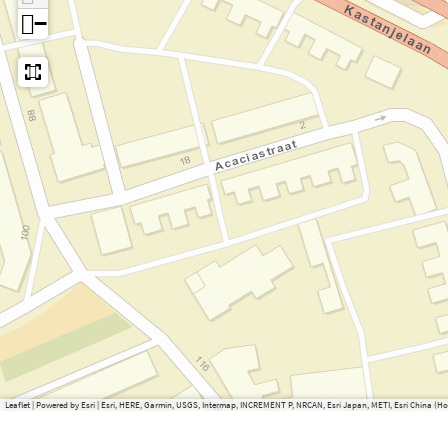
−
Leaflet
|
Powered by Esri | Esri, HERE, Garmin, USGS, Intermap, INCREMENT P, NRCAN, Esri Japan, METI, Esri China 