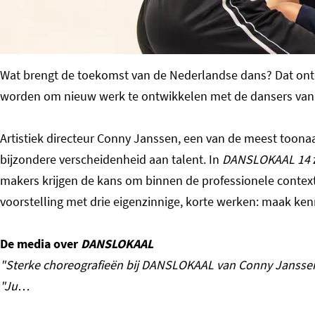
o
m
e
Wat brengt de toekomst van de Nederlandse dans? Dat ont
p
worden om nieuw werk te ontwikkelen met de dansers van
a
g
Artistiek directeur Conny Janssen, een van de meest toona
e
bijzondere verscheidenheid aan talent. In
DANSLOKAAL 14
makers krijgen de kans om binnen de professionele context
voorstelling met drie eigenzinnige, korte werken: maak ke
De media over
DANSLOKAAL
"Sterke choreografieën bij DANSLOKAAL van Conny Janssen
"Ju…