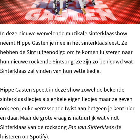
o
m
e
In deze nieuwe wervelende muzikale sinterklaasshow
p
neemt Hippe Gasten je mee in het sinterklaasfeest. Ze
a
hebben de Sint uitgenodigd om te komen luisteren naar
g
hun nieuwe rockende Sintsong. Ze zijn zo benieuwd wat
e
Sinterklaas zal vinden van hun vette liedje.
Hippe Gasten speelt in deze show zowel de bekende
sinterklaasliedjes als enkele eigen liedjes maar ze geven
ook een leuke verrassende twist aan hetgeen je kent hier
en daar. Maar de grote vraag is natuurlijk wat vindt
Sinterklaas van de rocksong
Fan van Sinterklaas
(te
luisteren op Spotify).