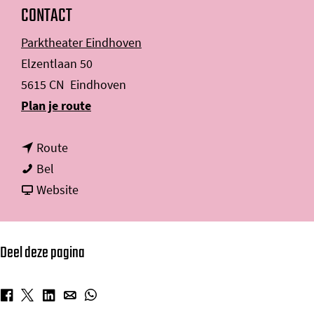
CONTACT
Parktheater Eindhoven
Elzentlaan 50
5615 CN
Eindhoven
n
Plan je route
a
n
a
Route
H
a
r
Bel
i
a
v
H
Website
p
r
a
i
p
H
n
p
Deel deze pagina
e
i
H
p
G
p
i
e
a
p
p
G
D
D
D
D
D