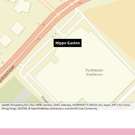
Hippe Gasten
Leaflet
|
Powered by Esri | Esri, HERE, Garmin, USGS, Intermap, INCREMENT P, NRCAN, Esri Japan, METI, Esri China
(Hong Kong), NOSTRA, © OpenStreetMap contributors, and the GIS User Community