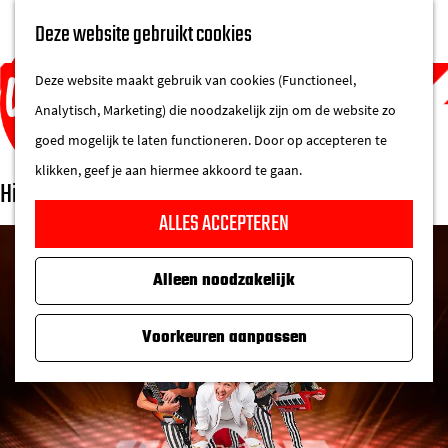
UITAGENDA
Deze website gebruikt cookies
IN DE STAD
M
DE REGIO IN
Deze website maakt gebruik van cookies (Functioneel,
e
Analytisch, Marketing) die noodzakelijk zijn om de website zo
n
goed mogelijk te laten functioneren. Door op accepteren te
u
klikken, geef je aan hiermee akkoord te gaan.
Hippe Gasten
G
ALLES ACCEPTEREN
a
n
Alleen noodzakelijk
a
a
Voorkeuren aanpassen
r
d
e
h