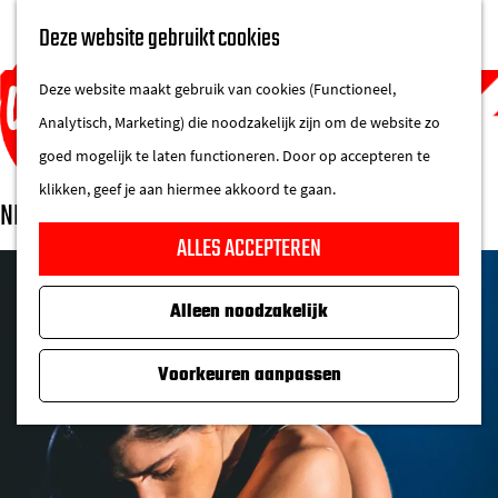
UITAGENDA
Deze website gebruikt cookies
IN DE STAD
M
DE REGIO IN
Deze website maakt gebruik van cookies (Functioneel,
e
Analytisch, Marketing) die noodzakelijk zijn om de website zo
n
goed mogelijk te laten functioneren. Door op accepteren te
u
klikken, geef je aan hiermee akkoord te gaan.
NDT 2
G
ALLES ACCEPTEREN
a
n
Alleen noodzakelijk
a
a
Voorkeuren aanpassen
r
d
e
h