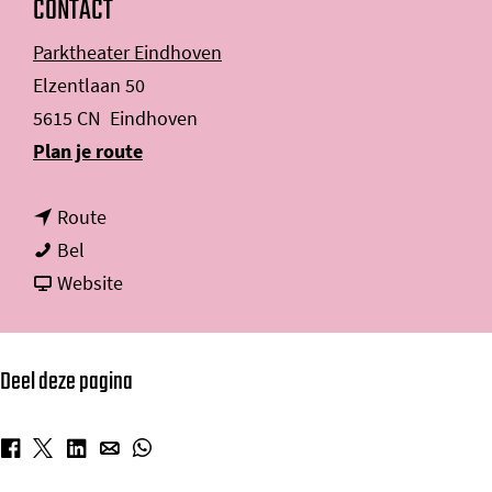
CONTACT
Parktheater Eindhoven
Elzentlaan 50
5615 CN
Eindhoven
n
Plan je route
a
n
a
Route
N
a
r
Bel
D
a
v
N
Website
T
r
a
D
2
N
n
T
Deel deze pagina
D
N
2
T
D
2
T
D
D
D
D
D
2