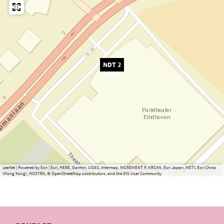
NDT 2
Leaflet
|
Powered by Esri | Esri, HERE, Garmin, USGS, Intermap, INCREMENT P, NRCAN, Esri Japan, METI, Esri China
(Hong Kong), NOSTRA, © OpenStreetMap contributors, and the GIS User Community