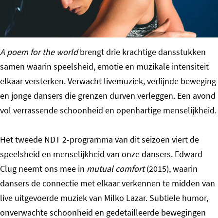
o
m
e
A poem for the world
brengt drie krachtige dansstukken
p
samen waarin speelsheid, emotie en muzikale intensiteit
a
elkaar versterken. Verwacht livemuziek, verfijnde beweging
g
en jonge dansers die grenzen durven verleggen. Een avond
e
vol verrassende schoonheid en openhartige menselijkheid.
Het tweede NDT 2-programma van dit seizoen viert de
speelsheid en menselijkheid van onze dansers. Edward
Clug neemt ons mee in
mutual comfort
(2015), waarin
dansers de connectie met elkaar verkennen te midden van
live uitgevoerde muziek van Milko Lazar. Subtiele humor,
onverwachte schoonheid en gedetailleerde bewegingen