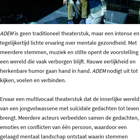
o
m
e
ADEM
is geen traditioneel theaterstuk, maar een intense en
p
tegelijkertijd lichte ervaring over mentale gezondheid. Met
a
meerdere stemmen, muziek en stilte opent de voorstelling
g
een wereld die vaak verborgen blijft. Rauwe eerlijkheid en
e
herkenbare humor gaan hand in hand.
ADEM
nodigt uit tot
kijken, voelen en verbinden.
Ervaar een multivocaal theaterstuk dat de innerlijke wereld
van een jongvolwassene met suïcidale gedachten tot leven
brengt. Meerdere acteurs verbeelden samen de gedachten,
emoties en conflicten van één persoon, waardoor een
gelaagd mentaal landschap ontstaat waarin stemmen