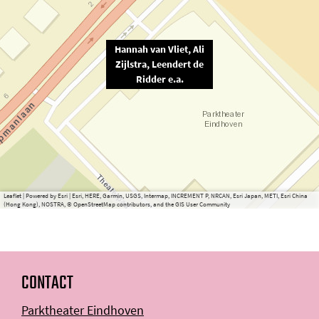
Hannah van Vliet, Ali
Zijlstra, Leendert de
Ridder e.a.
Leaflet
|
Powered by Esri | Esri, HERE, Garmin, USGS, Intermap, INCREMENT P, NRCAN, Esri Japan, METI, Esri China
(Hong Kong), NOSTRA, © OpenStreetMap contributors, and the GIS User Community
CONTACT
Parktheater Eindhoven