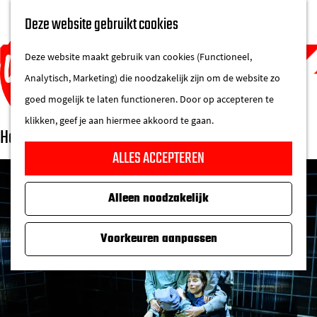
UITAGENDA
Deze website gebruikt cookies
IN DE STAD
M
DE REGIO IN
Deze website maakt gebruik van cookies (Functioneel,
e
Analytisch, Marketing) die noodzakelijk zijn om de website zo
n
goed mogelijk te laten functioneren. Door op accepteren te
u
klikken, geef je aan hiermee akkoord te gaan.
Hannah van Vliet, Ali Zijlstra, Leendert de Ridder e.a.
G
ALLES ACCEPTEREN
a
n
Alleen noodzakelijk
a
a
Voorkeuren aanpassen
r
d
e
h