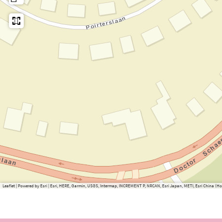
Leaflet
|
Powered by Esri | Esri, HERE, Garmin, USGS, Intermap, INCREMENT P, NRCAN, Esri Japan, METI, Esri China 