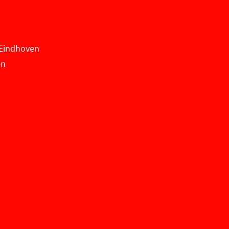
n Eindhoven
en