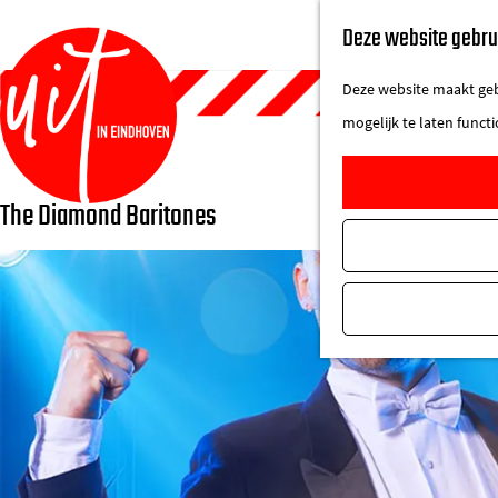
Deze website gebru
Deze website maakt gebr
mogelijk te laten funct
The Diamond Baritones
G
a
n
a
a
r
d
e
h