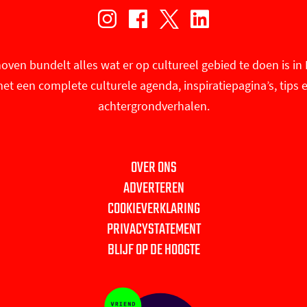
I
F
X
L
n
a
U
i
oven bundelt alles wat er op cultureel gebied te doen is i
s
c
i
n
et een complete culturele agenda, inspiratiepagina’s, tips 
t
e
t
k
achtergrondverhalen.
a
b
i
e
g
o
n
d
r
o
E
I
OVER ONS
a
k
i
n
ADVERTEREN
m
U
n
U
COOKIEVERKLARING
U
i
d
i
PRIVACYSTATEMENT
i
t
h
t
BLIJF OP DE HOOGTE
t
i
o
i
i
n
v
n
n
E
e
E