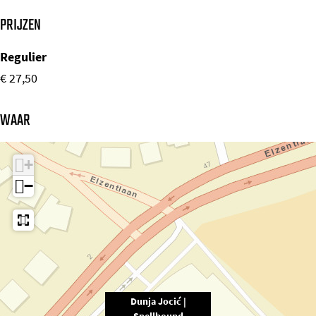
PRIJZEN
Regulier
€ 27,50
WAAR
+
−
Dunja Jocić |