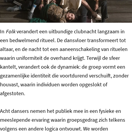
o
m
e
In
Folk
verandert een uitbundige clubnacht langzaam in
p
een bedwelmend ritueel. De dansvloer transformeert tot
a
altaar, en de nacht tot een aaneenschakeling van rituelen
g
waarin uniformiteit de overhand krijgt. Terwijl de sfeer
e
kantelt, verandert ook de dynamiek: de groep vormt een
gezamenlijke identiteit die voortdurend verschuift, zonder
houvast, waarin individuen worden opgeslokt of
afgestoten.
Acht dansers nemen het publiek mee in een fysieke en
meeslepende ervaring waarin groepsgedrag zich telkens
volgens een andere logica ontvouwt. We worden