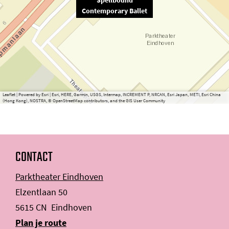
Spellbound
Contemporary Ballet
Leaflet
|
Powered by Esri | Esri, HERE, Garmin, USGS, Intermap, INCREMENT P, NRCAN, Esri Japan, METI, Esri China
(Hong Kong), NOSTRA, © OpenStreetMap contributors, and the GIS User Community
CONTACT
Parktheater Eindhoven
Elzentlaan 50
5615 CN
Eindhoven
n
Plan je route