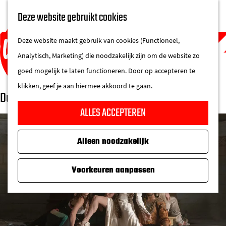
UITAGENDA
Deze website gebruikt cookies
IN DE STAD
M
DE REGIO IN
Deze website maakt gebruik van cookies (Functioneel,
e
Analytisch, Marketing) die noodzakelijk zijn om de website zo
n
goed mogelijk te laten functioneren. Door op accepteren te
u
klikken, geef je aan hiermee akkoord te gaan.
Dunja Jocić | Spellbound Contemporary Ballet
G
ALLES ACCEPTEREN
a
n
Alleen noodzakelijk
a
a
Voorkeuren aanpassen
r
d
e
h