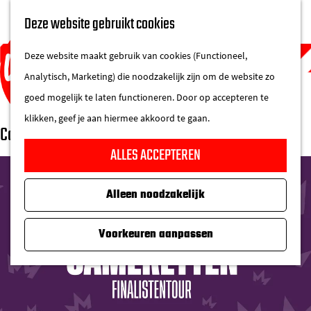
UITAGENDA
Deze website gebruikt cookies
IN DE STAD
M
DE REGIO IN
Deze website maakt gebruik van cookies (Functioneel,
e
Analytisch, Marketing) die noodzakelijk zijn om de website zo
n
goed mogelijk te laten functioneren. Door op accepteren te
u
klikken, geef je aan hiermee akkoord te gaan.
Cameretten
G
ALLES ACCEPTEREN
a
n
Alleen noodzakelijk
a
a
Voorkeuren aanpassen
r
d
e
h