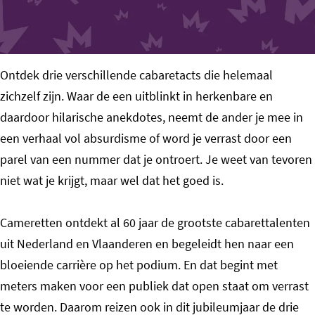
o
m
e
Ontdek drie verschillende cabaretacts die helemaal
p
zichzelf zijn. Waar de een uitblinkt in herkenbare en
a
daardoor hilarische anekdotes, neemt de ander je mee in
g
een verhaal vol absurdisme of word je verrast door een
e
parel van een nummer dat je ontroert. Je weet van tevoren
niet wat je krijgt, maar wel dat het goed is.
Cameretten ontdekt al 60 jaar de grootste cabarettalenten
uit Nederland en Vlaanderen en begeleidt hen naar een
bloeiende carrière op het podium. En dat begint met
meters maken voor een publiek dat open staat om verrast
te worden. Daarom reizen ook in dit jubileumjaar de drie