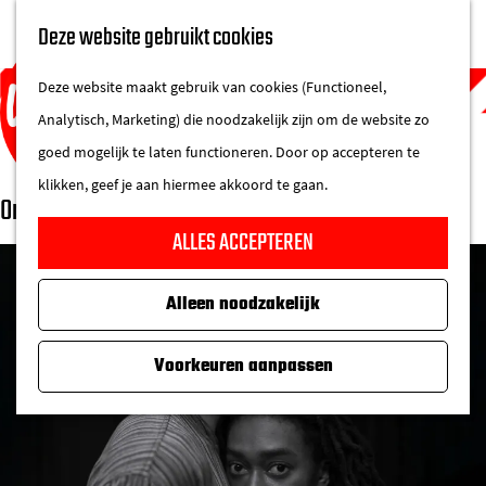
UITAGENDA
Deze website gebruikt cookies
IN DE STAD
M
DE REGIO IN
Deze website maakt gebruik van cookies (Functioneel,
e
Analytisch, Marketing) die noodzakelijk zijn om de website zo
n
goed mogelijk te laten functioneren. Door op accepteren te
u
klikken, geef je aan hiermee akkoord te gaan.
Orkater
G
ALLES ACCEPTEREN
a
n
Alleen noodzakelijk
a
a
Voorkeuren aanpassen
r
d
e
h