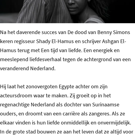
o
m
e
Na het daverende succes van De dood van Benny Simons
p
keren regisseur Shady El-Hamus en schrijver Ashgan El-
a
Hamus terug met Een tijd van liefde. Een energiek en
g
meeslepend liefdesverhaal tegen de achtergrond van een
e
veranderend Nederland.
Hij laat het zonovergoten Egypte achter om zijn
acteursdroom waar te maken. Zij groeit op in het
regenachtige Nederland als dochter van Surinaamse
ouders, en droomt van een carrière als zangeres. Als ze
elkaar vinden is hun liefde onmiddellijk en onvermijdelijk.
In de grote stad bouwen ze aan het leven dat ze altijd voor