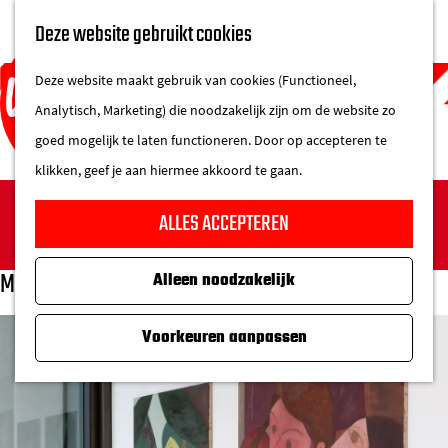
UITAGENDA
Deze website gebruikt cookies
IN DE STAD
M
DE REGIO IN
Deze website maakt gebruik van cookies (Functioneel,
e
Analytisch, Marketing) die noodzakelijk zijn om de website zo
n
goed mogelijk te laten functioneren. Door op accepteren te
u
klikken, geef je aan hiermee akkoord te gaan.
G
Sorry, deze activiteit is niet meer beschikbaar. Bekijk
ALLES ACCEPTEREN
a
het
actuele aanbod
voor de beschikbare opties.
n
May I have this dance? – Bob Geerts
Alleen noodzakelijk
a
a
Voorkeuren aanpassen
r
d
e
h