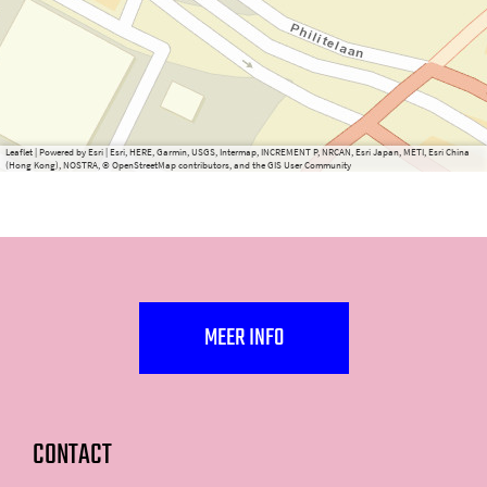
Leaflet
|
Powered by Esri | Esri, HERE, Garmin, USGS, Intermap, INCREMENT P, NRCAN, Esri Japan, METI, Esri China
(Hong Kong), NOSTRA, © OpenStreetMap contributors, and the GIS User Community
MEER INFO
CONTACT