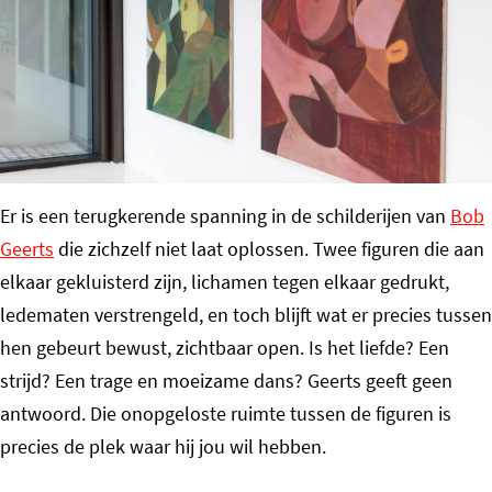
o
m
e
p
a
g
Er is een terugkerende spanning in de schilderijen van
Bob
e
Geerts
die zichzelf niet laat oplossen. Twee figuren die aan
elkaar gekluisterd zijn, lichamen tegen elkaar gedrukt,
ledematen verstrengeld, en toch blijft wat er precies tussen
hen gebeurt bewust, zichtbaar open. Is het liefde? Een
strijd? Een trage en moeizame dans? Geerts geeft geen
antwoord. Die onopgeloste ruimte tussen de figuren is
precies de plek waar hij jou wil hebben.