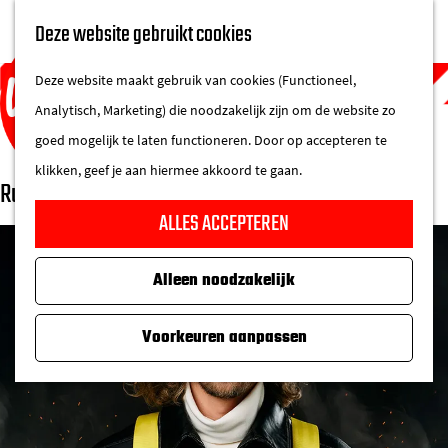
UITAGENDA
Deze website gebruikt cookies
IN DE STAD
M
DE REGIO IN
Deze website maakt gebruik van cookies (Functioneel,
e
Analytisch, Marketing) die noodzakelijk zijn om de website zo
n
goed mogelijk te laten functioneren. Door op accepteren te
u
klikken, geef je aan hiermee akkoord te gaan.
Ruud Smulders
G
ALLES ACCEPTEREN
a
n
Alleen noodzakelijk
a
a
Voorkeuren aanpassen
r
d
e
h