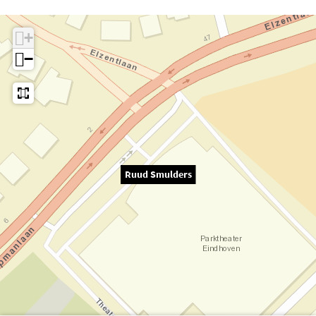
+
−
Ruud Smulders