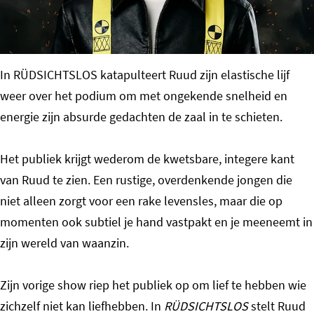
o
m
e
In RÜDSICHTSLOS katapulteert Ruud zijn elastische lijf
p
weer over het podium om met ongekende snelheid en
a
energie zijn absurde gedachten de zaal in te schieten.
g
e
Het publiek krijgt wederom de kwetsbare, integere kant
van Ruud te zien. Een rustige, overdenkende jongen die
niet alleen zorgt voor een rake levensles, maar die op
momenten ook subtiel je hand vastpakt en je meeneemt in
zijn wereld van waanzin.
Zijn vorige show riep het publiek op om lief te hebben wie
zichzelf niet kan liefhebben. In
RÜDSICHTSLOS
stelt Ruud