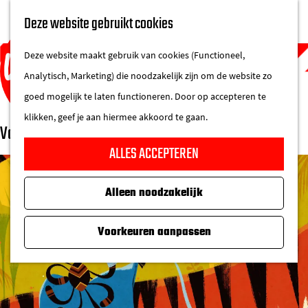
UITAGENDA
Deze website gebruikt cookies
IN DE STAD
M
DE REGIO IN
Deze website maakt gebruik van cookies (Functioneel,
e
Analytisch, Marketing) die noodzakelijk zijn om de website zo
n
goed mogelijk te laten functioneren. Door op accepteren te
u
klikken, geef je aan hiermee akkoord te gaan.
Vanaf2 Producties
G
ALLES ACCEPTEREN
a
n
Alleen noodzakelijk
a
a
Voorkeuren aanpassen
r
d
e
h