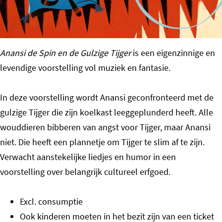
o
m
e
Anansi de Spin en de Gulzige Tijger
is een eigenzinnige en
p
levendige voorstelling vol muziek en fantasie.
a
g
In deze voorstelling wordt Anansi geconfronteerd met de
e
gulzige Tijger die zijn koelkast leeggeplunderd heeft. Alle
wouddieren bibberen van angst voor Tijger, maar Anansi
niet. Die heeft een plannetje om Tijger te slim af te zijn.
Verwacht aanstekelijke liedjes en humor in een
voorstelling over belangrijk cultureel erfgoed.
Excl. consumptie
Ook kinderen moeten in het bezit zijn van een ticket