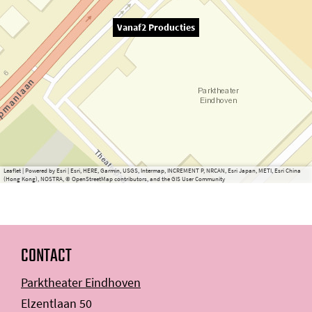
Vanaf2 Producties
Leaflet
|
Powered by Esri | Esri, HERE, Garmin, USGS, Intermap, INCREMENT P, NRCAN, Esri Japan, METI, Esri China
(Hong Kong), NOSTRA, © OpenStreetMap contributors, and the GIS User Community
CONTACT
Parktheater Eindhoven
Elzentlaan 50