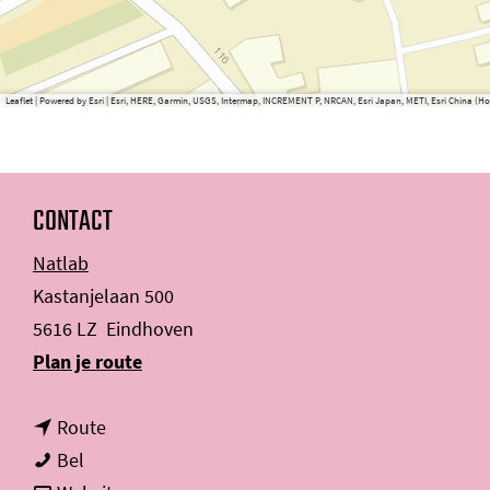
Leaflet
|
Powered by Esri | Esri, HERE, Garmin, USGS, Intermap, INCREMENT P, NRCAN, Esri Japan, METI, Esri China 
CONTACT
Natlab
Kastanjelaan 500
5616 LZ
Eindhoven
n
Plan je route
a
n
a
Route
T
a
r
Bel