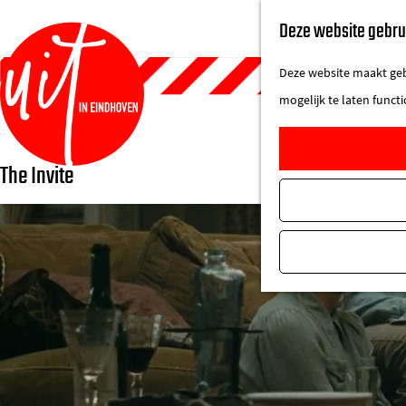
Deze website gebru
Deze website maakt gebr
mogelijk te laten funct
The Invite
G
a
n
a
a
r
d
e
h