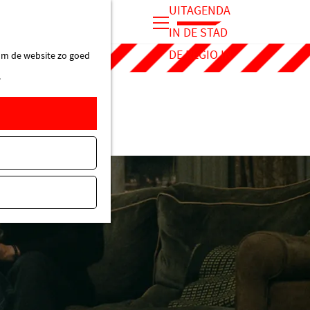
UITAGENDA
IN DE STAD
M
DE REGIO IN
 om de website zo goed
e
.
n
u