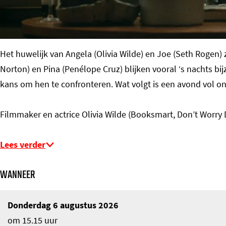
o
m
e
Het huwelijk van Angela (Olivia Wilde) en Joe (Seth Rogen) 
p
Norton) en Pina (Penélope Cruz) blijken vooral ‘s nachts bij
a
kans om hen te confronteren. Wat volgt is een avond vol 
g
e
Filmmaker en actrice Olivia Wilde (Booksmart, Don’t Worr
Lees verder
WANNEER
Donderdag 6 augustus 2026
om 15.15 uur