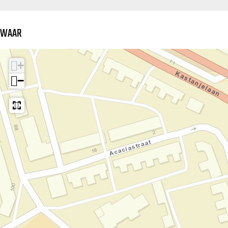
WAAR
+
−