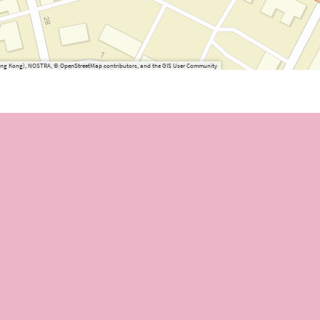
(Hong Kong), NOSTRA, © OpenStreetMap contributors, and the GIS User Community