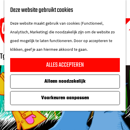
UITAGENDA
Deze website gebruikt cookies
IN DE STAD
M
DE REGIO IN
Deze website maakt gebruik van cookies (Functioneel,
e
Analytisch, Marketing) die noodzakelijk zijn om de website zo
n
goed mogelijk te laten functioneren. Door op accepteren te
u
klikken, geef je aan hiermee akkoord te gaan.
Tg. Winterberg
G
ALLES ACCEPTEREN
a
n
Alleen noodzakelijk
a
a
Voorkeuren aanpassen
r
d
e
h