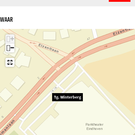
WAAR
+
−
Tg. Winterberg