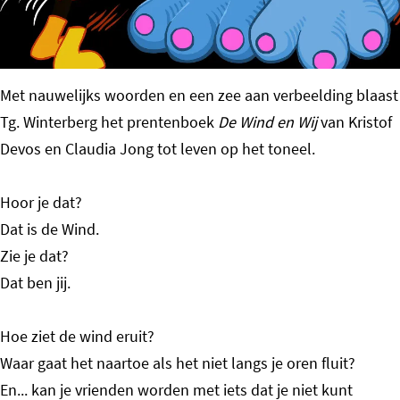
o
m
e
Met nauwelijks woorden en een zee aan verbeelding blaast
p
Tg. Winterberg het prentenboek
De Wind en Wij
van Kristof
a
Devos en Claudia Jong tot leven op het toneel.
g
e
Hoor je dat?
Dat is de Wind.
Zie je dat?
Dat ben jij.
Hoe ziet de wind eruit?
Waar gaat het naartoe als het niet langs je oren fluit?
En... kan je vrienden worden met iets dat je niet kunt