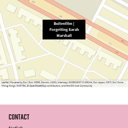
Buitenfilm |
Forgetting Sarah
Marshall
Leaflet
|
Powered by Esri | Esri, HERE, Garmin, USGS, Intermap, INCREMENT P, NRCAN, Esri Japan, METI, Esri China
(Hong Kong), NOSTRA, © OpenStreetMap contributors, and the GIS User Community
CONTACT