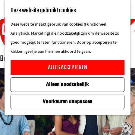
UITAGENDA
Deze website gebruikt cookies
IN DE STAD
M
DE REGIO IN
Deze website maakt gebruik van cookies (Functioneel,
e
Analytisch, Marketing) die noodzakelijk zijn om de website zo
n
goed mogelijk te laten functioneren. Door op accepteren te
u
klikken, geef je aan hiermee akkoord te gaan.
Buitenfilm | Forgetting Sarah Marshall
G
ALLES ACCEPTEREN
a
n
Alleen noodzakelijk
a
a
Voorkeuren aanpassen
r
d
e
h