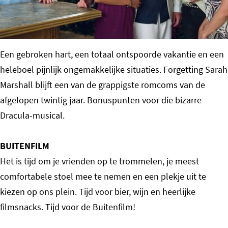
o
m
e
Een gebroken hart, een totaal ontspoorde vakantie en een
p
heleboel pijnlijk ongemakkelijke situaties. Forgetting Sarah
a
Marshall blijft een van de grappigste romcoms van de
g
afgelopen twintig jaar. Bonuspunten voor die bizarre
e
Dracula-musical.
BUITENFILM
Het is tijd om je vrienden op te trommelen, je meest
comfortabele stoel mee te nemen en een plekje uit te
kiezen op ons plein. Tijd voor bier, wijn en heerlijke
filmsnacks. Tijd voor de Buitenfilm!