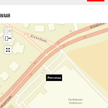
WAAR
+
−
Percossa