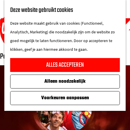
UITAGENDA
Deze website gebruikt cookies
IN DE STAD
M
DE REGIO IN
Deze website maakt gebruik van cookies (Functioneel,
e
Analytisch, Marketing) die noodzakelijk zijn om de website zo
n
goed mogelijk te laten functioneren. Door op accepteren te
u
klikken, geef je aan hiermee akkoord te gaan.
Percossa
G
ALLES ACCEPTEREN
a
n
Alleen noodzakelijk
a
a
Voorkeuren aanpassen
r
d
e
h