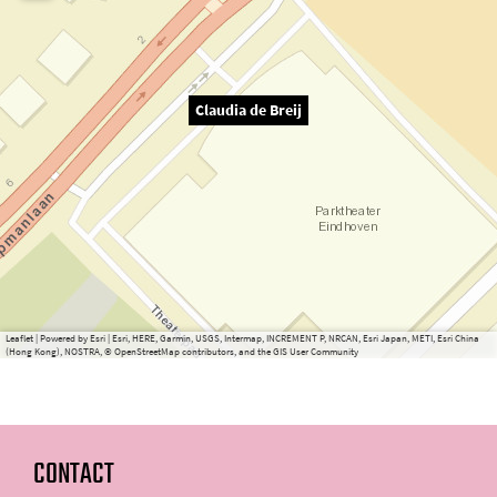
Claudia de Breij
Leaflet
|
Powered by Esri | Esri, HERE, Garmin, USGS, Intermap, INCREMENT P, NRCAN, Esri Japan, METI, Esri China
(Hong Kong), NOSTRA, © OpenStreetMap contributors, and the GIS User Community
CONTACT