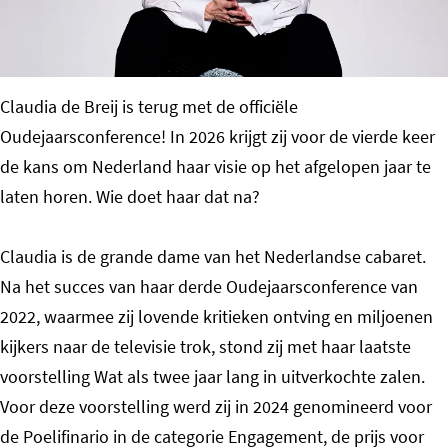
o
m
e
Claudia de Breij is terug met de officiële
p
Oudejaarsconference! In 2026 krijgt zij voor de vierde keer
a
de kans om Nederland haar visie op het afgelopen jaar te
g
laten horen. Wie doet haar dat na?
e
Claudia is de grande dame van het Nederlandse cabaret.
Na het succes van haar derde Oudejaarsconference van
2022, waarmee zij lovende kritieken ontving en miljoenen
kijkers naar de televisie trok, stond zij met haar laatste
voorstelling Wat als twee jaar lang in uitverkochte zalen.
Voor deze voorstelling werd zij in 2024 genomineerd voor
de Poelifinario in de categorie Engagement, de prijs voor