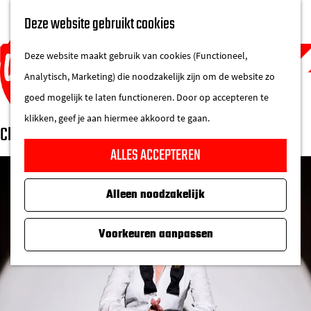
UITAGENDA
Deze website gebruikt cookies
IN DE STAD
M
DE REGIO IN
Deze website maakt gebruik van cookies (Functioneel,
e
Analytisch, Marketing) die noodzakelijk zijn om de website zo
n
goed mogelijk te laten functioneren. Door op accepteren te
u
klikken, geef je aan hiermee akkoord te gaan.
Claudia de Breij
G
ALLES ACCEPTEREN
a
n
Alleen noodzakelijk
a
a
Voorkeuren aanpassen
r
d
e
h