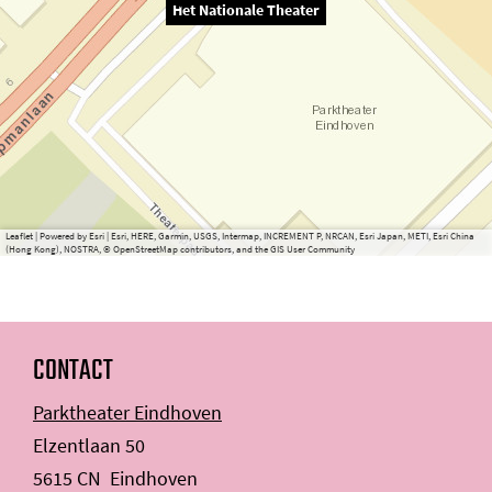
Het Nationale Theater
Leaflet
|
Powered by Esri | Esri, HERE, Garmin, USGS, Intermap, INCREMENT P, NRCAN, Esri Japan, METI, Esri China
(Hong Kong), NOSTRA, © OpenStreetMap contributors, and the GIS User Community
CONTACT
Parktheater Eindhoven
Elzentlaan 50
5615 CN
Eindhoven