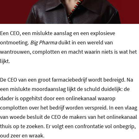
o
m
e
Een CEO, een mislukte aanslag en een explosieve
p
ontmoeting.
Big Pharma
duikt in een wereld van
a
wantrouwen, complotten en macht waarin niets is wat het
g
lijkt.
e
De CEO van een groot farmaciebedrijf wordt bedreigd. Na
een mislukte moordaanslag lijkt de schuld duidelijk: de
dader is opgehitst door een onlinekanaal waarop
complotten over het bedrijf worden verspreid. In een vlaag
van woede besluit de CEO de makers van het onlinekanaal
thuis op te zoeken. Er volgt een confrontatie vol onbegrip,
oud zeer en wraak.