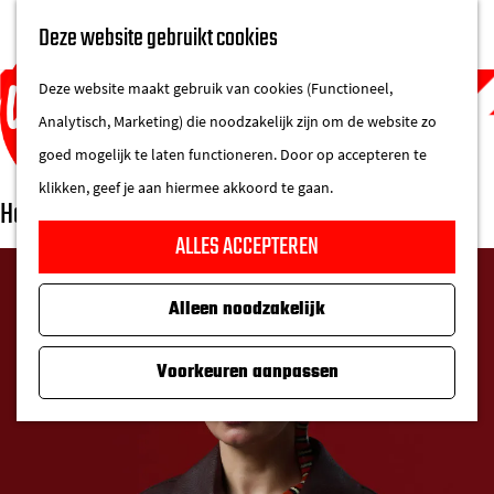
UITAGENDA
Deze website gebruikt cookies
IN DE STAD
M
DE REGIO IN
Deze website maakt gebruik van cookies (Functioneel,
e
Analytisch, Marketing) die noodzakelijk zijn om de website zo
n
goed mogelijk te laten functioneren. Door op accepteren te
u
klikken, geef je aan hiermee akkoord te gaan.
Het Nationale Theater
G
ALLES ACCEPTEREN
a
n
Alleen noodzakelijk
a
a
Voorkeuren aanpassen
r
d
e
h