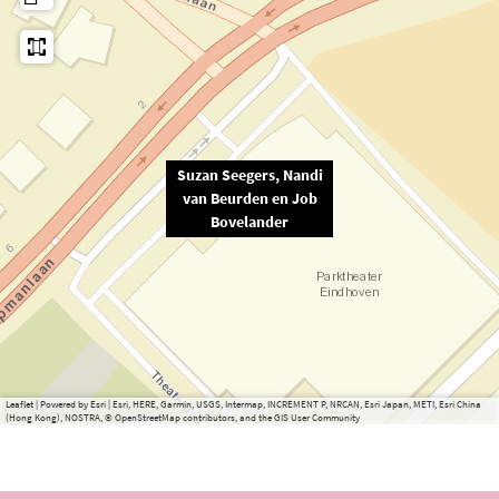
Suzan Seegers, Nandi
van Beurden en Job
Bovelander
Leaflet
|
Powered by Esri | Esri, HERE, Garmin, USGS, Intermap, INCREMENT P, NRCAN, Esri Japan, METI, Esri China
(Hong Kong), NOSTRA, © OpenStreetMap contributors, and the GIS User Community