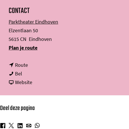
CONTACT
Parktheater Eindhoven
Elzentlaan 50
5615 CN
Eindhoven
n
Plan je route
a
n
a
Route
S
a
r
Bel
u
a
v
S
Website
z
r
a
u
a
S
n
z
Deel deze pagina
n
u
S
a
S
z
u
n
e
a
z
S