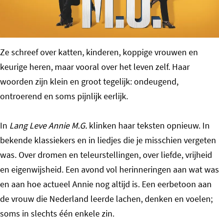
o
m
e
Ze schreef over katten, kinderen, koppige vrouwen en
p
keurige heren, maar vooral over het leven zelf. Haar
a
woorden zijn klein en groot tegelijk: ondeugend,
g
ontroerend en soms pijnlijk eerlijk.
e
In
Lang Leve Annie M.G.
klinken haar teksten opnieuw. In
bekende klassiekers en in liedjes die je misschien vergeten
was. Over dromen en teleurstellingen, over liefde, vrijheid
en eigenwijsheid. Een avond vol herinneringen aan wat was
en aan hoe actueel Annie nog altijd is. Een eerbetoon aan
de vrouw die Nederland leerde lachen, denken en voelen;
soms in slechts één enkele zin.