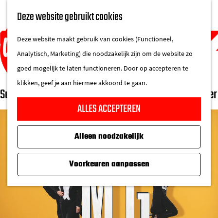
UITAGENDA
Deze website gebruikt cookies
IN DE STAD
M
DE REGIO IN
Deze website maakt gebruik van cookies (Functioneel,
e
Analytisch, Marketing) die noodzakelijk zijn om de website zo
n
goed mogelijk te laten functioneren. Door op accepteren te
u
klikken, geef je aan hiermee akkoord te gaan.
Suzan Seegers, Nandi van Beurden en Job Bovelander
G
ALLES ACCEPTEREN
a
n
Alleen noodzakelijk
a
a
Voorkeuren aanpassen
r
d
e
h