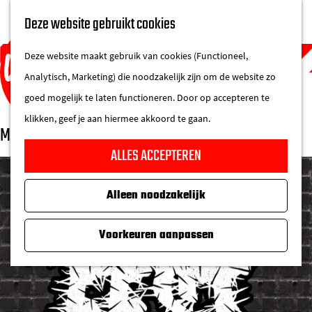
UITAGENDA
Deze website gebruikt cookies
IN DE STAD
M
DE REGIO IN
Deze website maakt gebruik van cookies (Functioneel,
e
Analytisch, Marketing) die noodzakelijk zijn om de website zo
n
goed mogelijk te laten functioneren. Door op accepteren te
u
klikken, geef je aan hiermee akkoord te gaan.
Maatfest 2026
G
ALLES ACCEPTEREN
a
n
Alleen noodzakelijk
a
a
Voorkeuren aanpassen
r
d
e
h