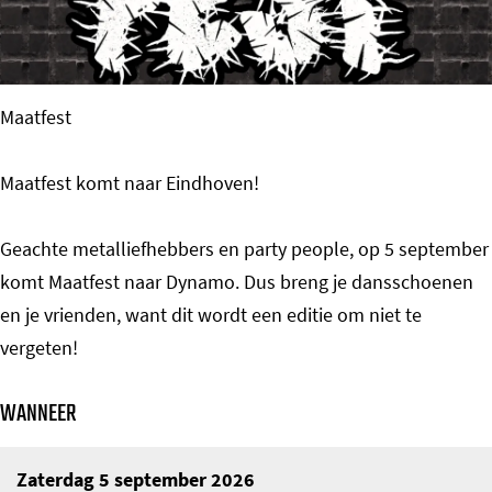
o
m
e
Maatfest
p
a
Maatfest komt naar Eindhoven!
g
e
Geachte metalliefhebbers en party people, op 5 september
komt Maatfest naar Dynamo. Dus breng je dansschoenen
en je vrienden, want dit wordt een editie om niet te
vergeten!
WANNEER
Zaterdag 5 september 2026