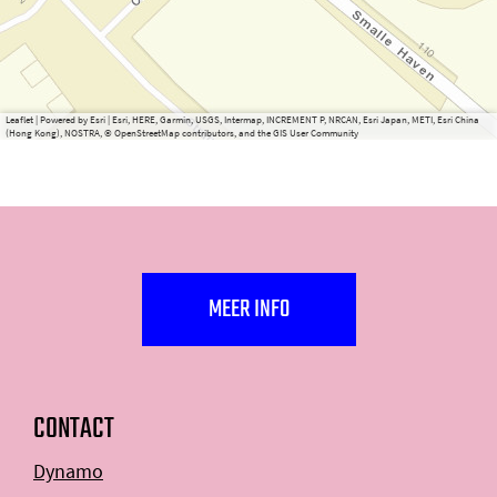
Leaflet
|
Powered by Esri | Esri, HERE, Garmin, USGS, Intermap, INCREMENT P, NRCAN, Esri Japan, METI, Esri China
(Hong Kong), NOSTRA, © OpenStreetMap contributors, and the GIS User Community
MEER INFO
CONTACT
Dynamo