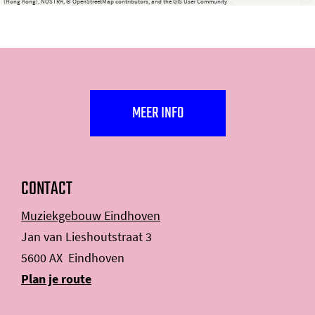
(Hong Kong), NOSTRA, © OpenStreetMap contributors, and the GIS User Community
MEER INFO
CONTACT
Muziekgebouw Eindhoven
Jan van Lieshoutstraat 3
5600 AX
Eindhoven
n
Plan je route
a