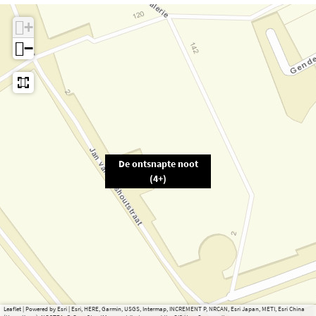
+
−
De ontsnapte noot
(4+)
Leaflet
|
Powered by Esri | Esri, HERE, Garmin, USGS, Intermap, INCREMENT P, NRCAN, Esri Japan, METI, Esri China