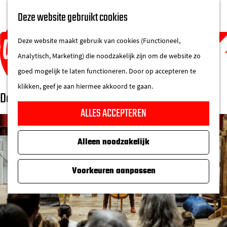
UITAGENDA
Deze website gebruikt cookies
IN DE STAD
M
DE REGIO IN
Deze website maakt gebruik van cookies (Functioneel,
e
Analytisch, Marketing) die noodzakelijk zijn om de website zo
n
goed mogelijk te laten functioneren. Door op accepteren te
u
klikken, geef je aan hiermee akkoord te gaan.
De ontsnapte noot (4+)
G
ALLES ACCEPTEREN
a
n
Alleen noodzakelijk
a
a
Voorkeuren aanpassen
r
d
e
h