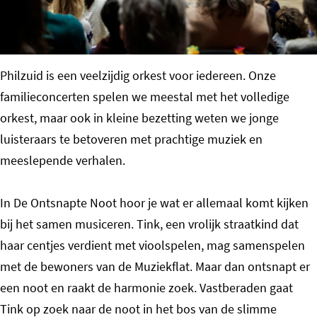
o
m
e
Philzuid is een veelzijdig orkest voor iedereen. Onze
p
familieconcerten spelen we meestal met het volledige
a
orkest, maar ook in kleine bezetting weten we jonge
g
luisteraars te betoveren met prachtige muziek en
e
meeslepende verhalen.
In De Ontsnapte Noot hoor je wat er allemaal komt kijken
bij het samen musiceren. Tink, een vrolijk straatkind dat
haar centjes verdient met vioolspelen, mag samenspelen
met de bewoners van de Muziekflat. Maar dan ontsnapt er
een noot en raakt de harmonie zoek. Vastberaden gaat
Tink op zoek naar de noot in het bos van de slimme