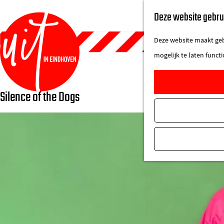
Deze website gebru
Deze website maakt gebr
mogelijk te laten funct
Silence of the Dogs
G
a
n
a
a
r
d
e
h