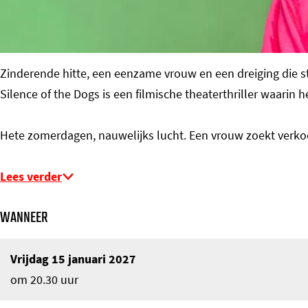
o
m
e
Zinderende hitte, een eenzame vrouw en een dreiging die st
p
Silence of the Dogs is een filmische theaterthriller waarin h
a
g
Hete zomerdagen, nauwelijks lucht. Een vrouw zoekt verkoe
e
Lees verder
WANNEER
Vrijdag 15 januari 2027
om 20.30 uur