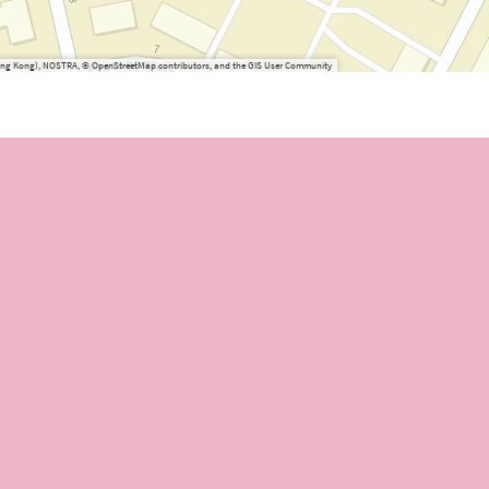
(Hong Kong), NOSTRA, © OpenStreetMap contributors, and the GIS User Community