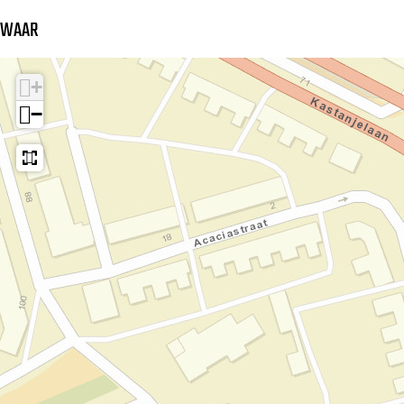
WAAR
+
−