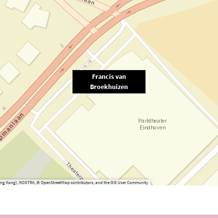
Francis van
Broekhuizen
(Hong Kong), NOSTRA, © OpenStreetMap contributors, and the GIS User Community