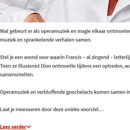
o
m
e
Wat gebeurt er als operamuziek en magie elkaar ontmoeten
p
muziek en sprankelende verhalen samen.
a
g
Stel je een avond voor waarin Francis – al zingend – letterl
e
Toen ze illusionist Dion ontmoette tijdens een optreden, w
samensmelten.
Operamuziek en verbluffende goochelacts komen samen in
Laat je meevoeren door deze unieke voorstel…
Lees verder