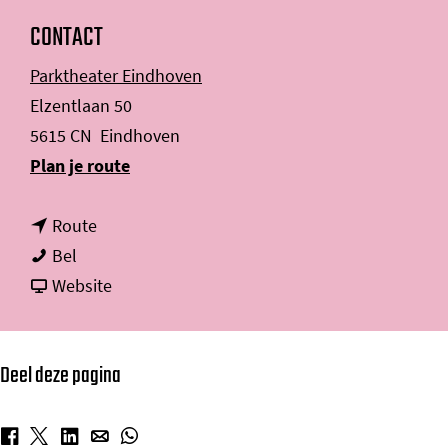
CONTACT
Parktheater Eindhoven
Elzentlaan 50
5615 CN
Eindhoven
n
Plan je route
a
n
a
Route
F
a
r
Bel
r
a
v
F
Website
a
r
a
r
n
F
n
a
Deel deze pagina
c
r
F
n
i
a
r
c
s
n
a
i