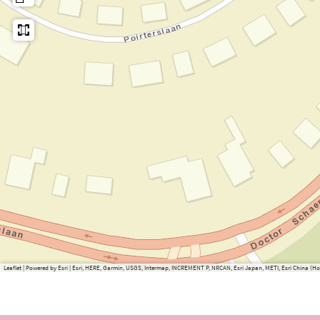
Leaflet
|
Powered by Esri | Esri, HERE, Garmin, USGS, Intermap, INCREMENT P, NRCAN, Esri Japan, METI, Esri China 