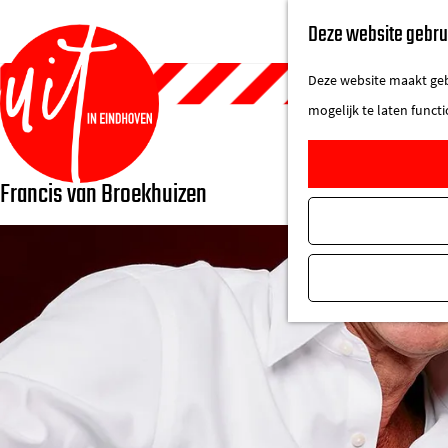
Deze website gebru
Deze website maakt gebr
mogelijk te laten funct
Francis van Broekhuizen
G
a
n
a
a
r
d
e
h