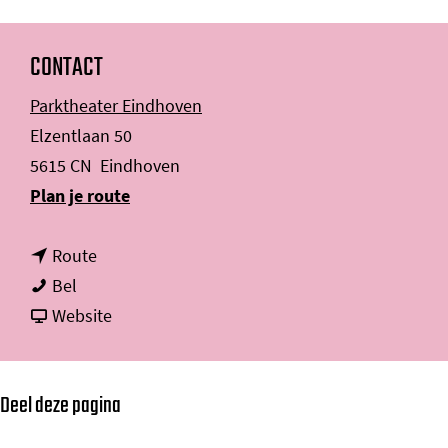
CONTACT
Parktheater Eindhoven
Elzentlaan 50
5615 CN
Eindhoven
n
Plan je route
a
n
a
Route
R
a
r
Bel
e
a
v
R
Website
m
r
a
e
k
R
n
m
Deel deze pagina
o
e
R
k
V
m
e
o