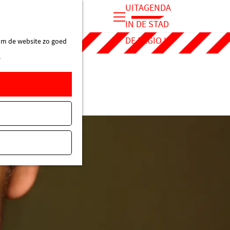
UITAGENDA
IN DE STAD
M
DE REGIO IN
 om de website zo goed
e
.
n
u