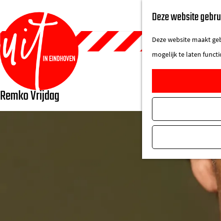
Deze website gebru
Deze website maakt gebr
mogelijk te laten funct
Remko Vrijdag
G
a
n
a
a
r
d
e
h