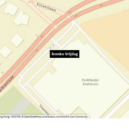
Remko Vrijdag
(Hong Kong), NOSTRA, © OpenStreetMap contributors, and the GIS User Community