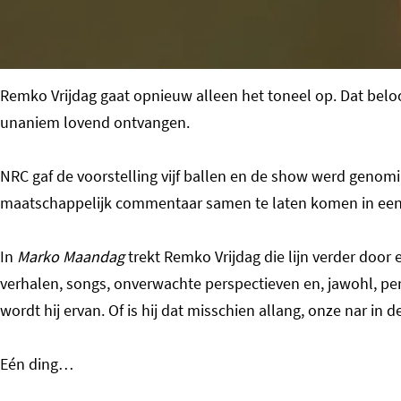
o
m
e
Remko Vrijdag gaat opnieuw alleen het toneel op. Dat bel
p
unaniem lovend ontvangen.
a
g
NRC gaf de voorstelling vijf ballen en de show werd genomin
e
maatschappelijk commentaar samen te laten komen in een e
In
Marko Maandag
trekt Remko Vrijdag die lijn verder door
verhalen, songs, onverwachte perspectieven en, jawohl, per
wordt hij ervan. Of is hij dat misschien allang, onze nar i
Eén ding…