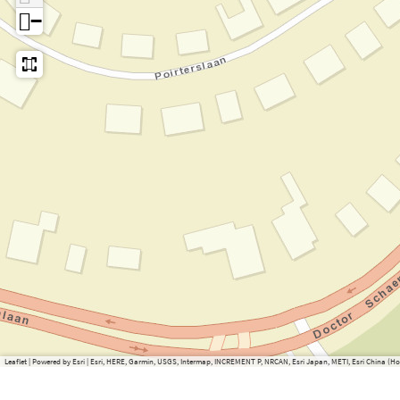
−
Leaflet
|
Powered by Esri | Esri, HERE, Garmin, USGS, Intermap, INCREMENT P, NRCAN, Esri Japan, METI, Esri China 