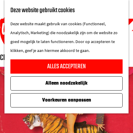
UITAGENDA
Deze website gebruikt cookies
IN DE STAD
M
DE REGIO IN
Deze website maakt gebruik van cookies (Functioneel,
e
Analytisch, Marketing) die noodzakelijk zijn om de website zo
n
goed mogelijk te laten functioneren. Door op accepteren te
u
klikken, geef je aan hiermee akkoord te gaan.
Club Salvador
G
ALLES ACCEPTEREN
a
n
Alleen noodzakelijk
a
a
Voorkeuren aanpassen
r
d
e
h