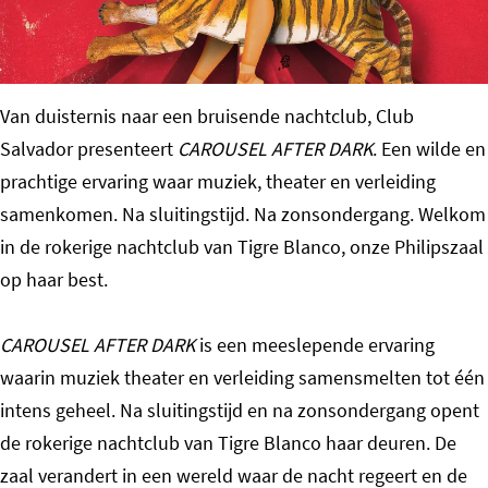
o
m
e
Van duisternis naar een bruisende nachtclub, Club
p
Salvador presenteert
CAROUSEL AFTER DARK
. Een wilde en
a
prachtige ervaring waar muziek, theater en verleiding
g
samenkomen. Na sluitingstijd. Na zonsondergang. Welkom
e
in de rokerige nachtclub van Tigre Blanco, onze Philipszaal
op haar best.
CAROUSEL AFTER DARK
is een meeslepende ervaring
waarin muziek theater en verleiding samensmelten tot één
intens geheel. Na sluitingstijd en na zonsondergang opent
de rokerige nachtclub van Tigre Blanco haar deuren. De
zaal verandert in een wereld waar de nacht regeert en de