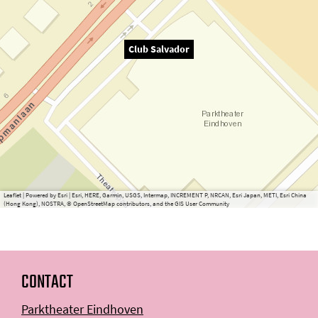
Club Salvador
Leaflet
|
Powered by Esri | Esri, HERE, Garmin, USGS, Intermap, INCREMENT P, NRCAN, Esri Japan, METI, Esri China
(Hong Kong), NOSTRA, © OpenStreetMap contributors, and the GIS User Community
CONTACT
Parktheater Eindhoven