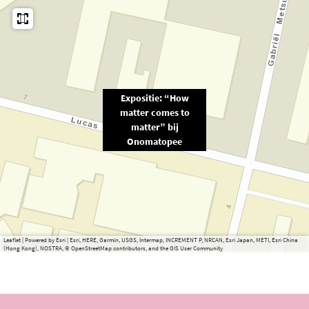
Expositie: “How
matter comes to
matter” bij
Onomatopee
Leaflet
|
Powered by Esri | Esri, HERE, Garmin, USGS, Intermap, INCREMENT P, NRCAN, Esri Japan, METI, Esri China
(Hong Kong), NOSTRA, © OpenStreetMap contributors, and the GIS User Community