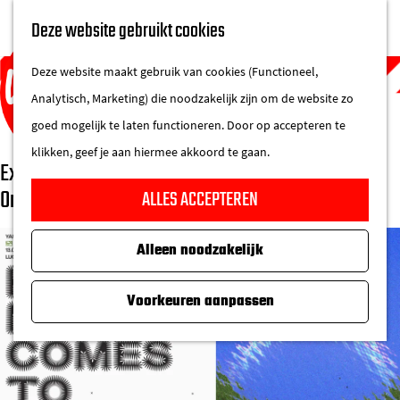
UITAGENDA
Deze website gebruikt cookies
IN DE STAD
M
DE REGIO IN
Deze website maakt gebruik van cookies (Functioneel,
e
Analytisch, Marketing) die noodzakelijk zijn om de website zo
n
goed mogelijk te laten functioneren. Door op accepteren te
u
klikken, geef je aan hiermee akkoord te gaan.
Expositie: “How matter comes to matter” bij
G
Onomatopee
ALLES ACCEPTEREN
a
n
Alleen noodzakelijk
a
a
Voorkeuren aanpassen
r
d
e
h