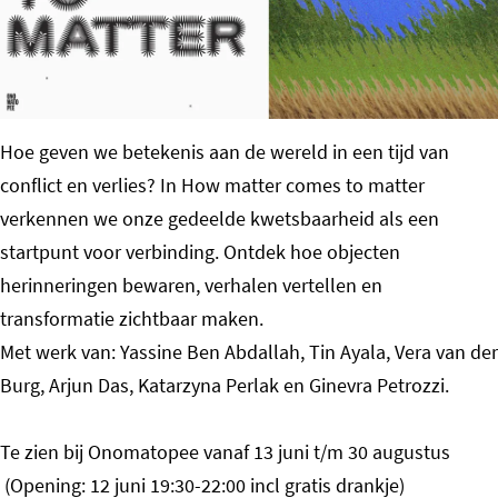
o
m
e
p
Hoe geven we betekenis aan de wereld in een tijd van
a
conflict en verlies? In How matter comes to matter
g
verkennen we onze gedeelde kwetsbaarheid als een
e
startpunt voor verbinding. Ontdek hoe objecten
herinneringen bewaren, verhalen vertellen en
transformatie zichtbaar maken.
Met werk van: Yassine Ben Abdallah, Tin Ayala, Vera van der
Burg, Arjun Das, Katarzyna Perlak en Ginevra Petrozzi.
Te zien bij Onomatopee vanaf 13 juni t/m 30 augustus
(Opening: 12 juni 19:30-22:00 incl gratis drankje)