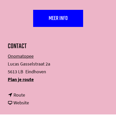
MEER INFO
CONTACT
Onomatopee
Lucas Gasselstraat 2a
5613 LB
Eindhoven
n
Plan je route
a
n
a
Route
a
v
r
Website
a
a
E