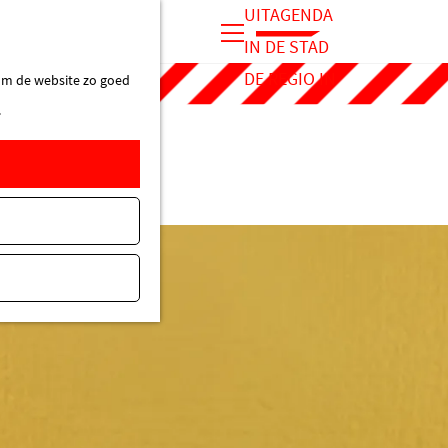
UITAGENDA
IN DE STAD
M
DE REGIO IN
 om de website zo goed
e
.
n
u