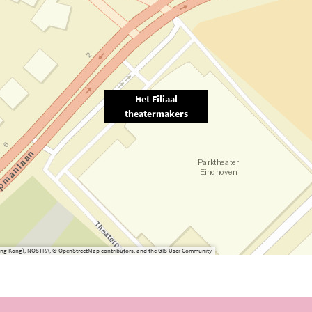
Het Filiaal
theatermakers
(Hong Kong), NOSTRA, © OpenStreetMap contributors, and the GIS User Community