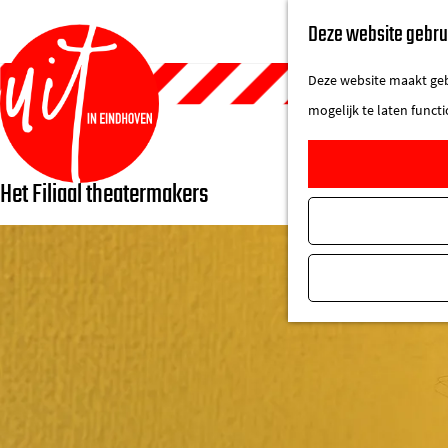
Deze website gebru
Deze website maakt gebr
mogelijk te laten funct
Het Filiaal theatermakers
G
a
n
a
a
r
d
e
h