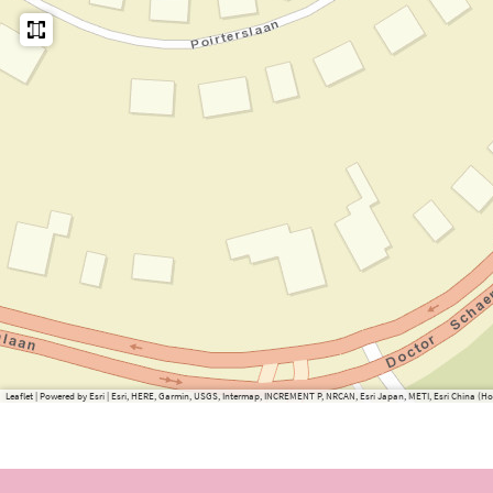
Leaflet
|
Powered by Esri | Esri, HERE, Garmin, USGS, Intermap, INCREMENT P, NRCAN, Esri Japan, METI, Esri China 