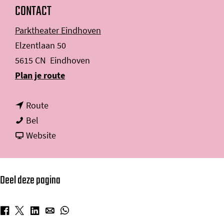
CONTACT
Parktheater Eindhoven
Elzentlaan 50
5615 CN
Eindhoven
n
Plan je route
a
n
a
Route
H
a
r
Bel
e
a
v
H
Website
t
r
a
e
F
H
n
t
Deel deze pagina
i
e
H
F
l
t
e
i
i
F
t
l
D
D
D
D
D