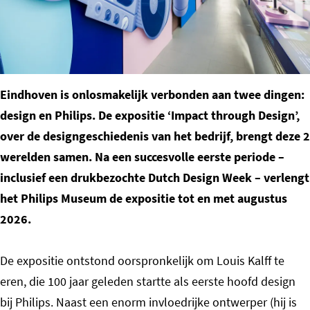
o
m
e
p
Eindhoven is onlosmakelijk verbonden aan twee dingen:
a
design en Philips. De expositie ‘Impact through Design’,
g
over de designgeschiedenis van het bedrijf, brengt deze 2
e
werelden samen. Na een succesvolle eerste periode –
inclusief een drukbezochte Dutch Design Week – verlengt
het Philips Museum de expositie tot en met augustus
2026.
De expositie ontstond oorspronkelijk om Louis Kalff te
eren, die 100 jaar geleden startte als eerste hoofd design
bij Philips. Naast een enorm invloedrijke ontwerper (hij is