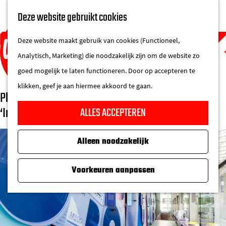
UITAGENDA
Deze website gebruikt cookies
IN DE STAD
M
DE REGIO IN
Deze website maakt gebruik van cookies (Functioneel,
e
Analytisch, Marketing) die noodzakelijk zijn om de website zo
n
goed mogelijk te laten functioneren. Door op accepteren te
u
klikken, geef je aan hiermee akkoord te gaan.
Philips Museum verlengt wegens succes expositie
G
‘Impact through Design’
ALLES ACCEPTEREN
a
n
Alleen noodzakelijk
a
a
Voorkeuren aanpassen
r
d
e
h