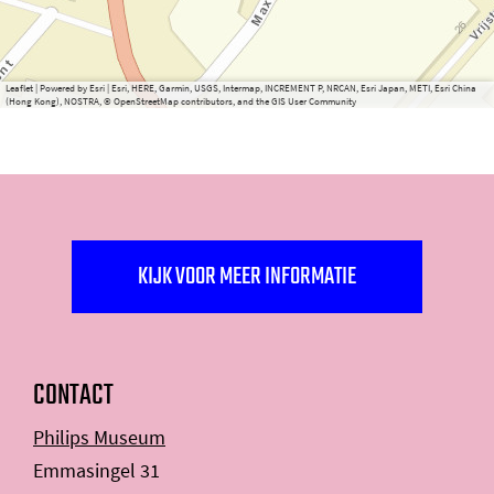
Leaflet
|
Powered by Esri | Esri, HERE, Garmin, USGS, Intermap, INCREMENT P, NRCAN, Esri Japan, METI, Esri China
(Hong Kong), NOSTRA, © OpenStreetMap contributors, and the GIS User Community
KIJK VOOR MEER INFORMATIE
CONTACT
Philips Museum
Emmasingel 31