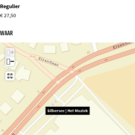
Regulier
€ 27,50
WAAR
+
−
Silbersee | Het Muziek