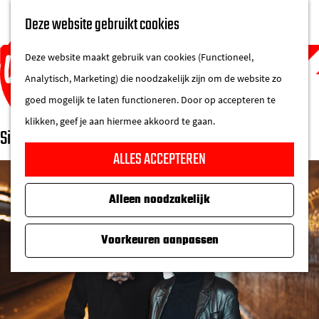
UITAGENDA
Deze website gebruikt cookies
IN DE STAD
M
DE REGIO IN
Deze website maakt gebruik van cookies (Functioneel,
e
Analytisch, Marketing) die noodzakelijk zijn om de website zo
n
goed mogelijk te laten functioneren. Door op accepteren te
u
klikken, geef je aan hiermee akkoord te gaan.
Silbersee | Het Muziek
G
ALLES ACCEPTEREN
a
n
Alleen noodzakelijk
a
a
Voorkeuren aanpassen
r
d
e
h