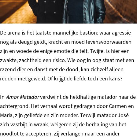
o
m
e
De arena is het laatste mannelijke bastion: waar agressie
p
nog als deugd geldt, kracht en moed levensvoorwaarden
a
zijn en woede de enige emotie die telt. Twijfel is hier een
g
zwakte, zachtheid een risico. Wie oog in oog staat met een
e
razend dier en danst met de dood, kan zichzelf alleen
redden met geweld. Of krijgt de liefde toch een kans?
In
Amor Matador
verdwijnt de heldhaftige matador naar de
achtergrond. Het verhaal wordt gedragen door Carmen en
Maria, zijn geliefde en zijn moeder. Terwijl matador José
zich vastbijt in wraak, weigeren zij de herhaling van het
noodlot te accepteren. Zij verlangen naar een ander