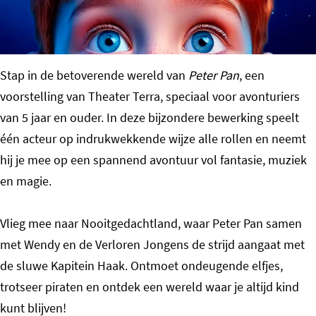
o
m
e
Stap in de betoverende wereld van
Peter Pan
, een
p
voorstelling van Theater Terra, speciaal voor avonturiers
a
van 5 jaar en ouder. In deze bijzondere bewerking speelt
g
één acteur op indrukwekkende wijze alle rollen en neemt
e
hij je mee op een spannend avontuur vol fantasie, muziek
en magie.
Vlieg mee naar Nooitgedachtland, waar Peter Pan samen
met Wendy en de Verloren Jongens de strijd aangaat met
de sluwe Kapitein Haak. Ontmoet ondeugende elfjes,
trotseer piraten en ontdek een wereld waar je altijd kind
kunt blijven!