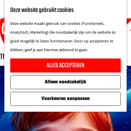
UITAGENDA
Deze website gebruikt cookies
IN DE STAD
M
DE REGIO IN
Deze website maakt gebruik van cookies (Functioneel,
e
Analytisch, Marketing) die noodzakelijk zijn om de website zo
n
goed mogelijk te laten functioneren. Door op accepteren te
u
klikken, geef je aan hiermee akkoord te gaan.
Theater Terra
G
ALLES ACCEPTEREN
a
n
Alleen noodzakelijk
a
a
Voorkeuren aanpassen
r
d
e
h