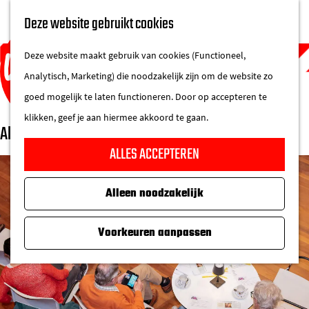
UITAGENDA
Deze website gebruikt cookies
IN DE STAD
M
DE REGIO IN
Deze website maakt gebruik van cookies (Functioneel,
e
Analytisch, Marketing) die noodzakelijk zijn om de website zo
n
goed mogelijk te laten functioneren. Door op accepteren te
u
klikken, geef je aan hiermee akkoord te gaan.
Alzheimer Café Eindhoven
G
ALLES ACCEPTEREN
a
n
Alleen noodzakelijk
a
a
Voorkeuren aanpassen
r
d
e
h