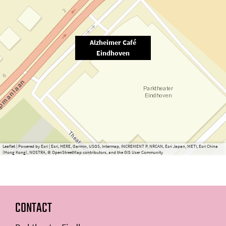
Alzheimer Café
Eindhoven
Leaflet
|
Powered by Esri | Esri, HERE, Garmin, USGS, Intermap, INCREMENT P, NRCAN, Esri Japan, METI, Esri China
(Hong Kong), NOSTRA, © OpenStreetMap contributors, and the GIS User Community
CONTACT