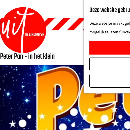
Deze website gebru
Deze website maakt gebr
mogelijk te laten funct
Peter Pan - in het klein
G
a
n
a
a
r
d
e
h