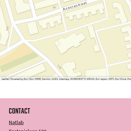
Leaflet
|
Powered by Esri | Esri, HERE, Garmin, USGS, Intermap, INCREMENT P, NRCAN, Esri Japan, METI, Esri China 
CONTACT
Natlab