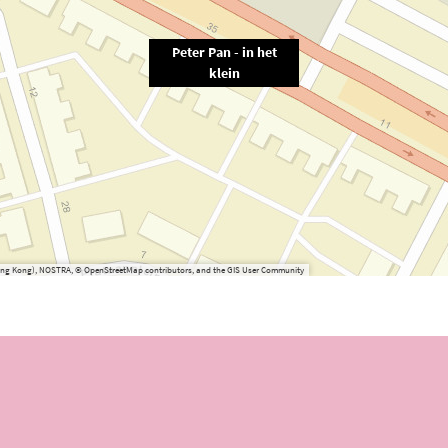
Peter Pan - in het
klein
(Hong Kong), NOSTRA, © OpenStreetMap contributors, and the GIS User Community