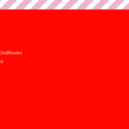
n Eindhoven
en