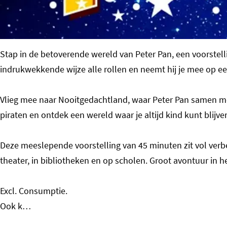
o
m
e
Stap in de betoverende wereld van Peter Pan, een voorstelli
p
indrukwekkende wijze alle rollen en neemt hij je mee op e
a
g
Vlieg mee naar Nooitgedachtland, waar Peter Pan samen me
e
piraten en ontdek een wereld waar je altijd kind kunt blijve
Deze meeslepende voorstelling van 45 minuten zit vol verbee
theater, in bibliotheken en op scholen. Groot avontuur in h
Excl. Consumptie.
Ook k…