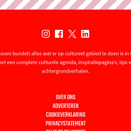
I
F
X
L
n
a
U
i
oven bundelt alles wat er op cultureel gebied te doen is i
s
c
i
n
et een complete culturele agenda, inspiratiepagina’s, tips 
t
e
t
k
achtergrondverhalen.
a
b
i
e
g
o
n
d
r
o
E
I
OVER ONS
a
k
i
n
ADVERTEREN
m
U
n
U
COOKIEVERKLARING
U
i
d
i
PRIVACYSTATEMENT
i
t
h
t