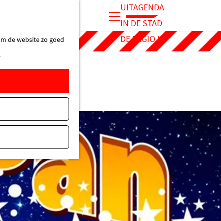
UITAGENDA
IN DE STAD
M
DE REGIO IN
 om de website zo goed
e
.
n
u