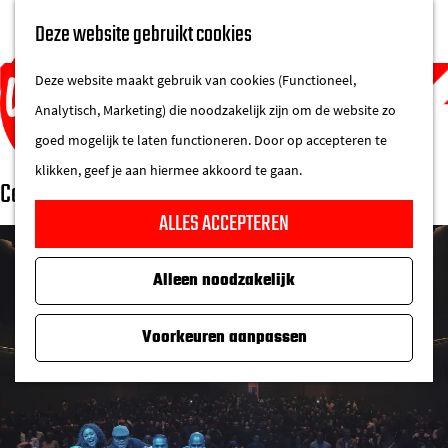
UITAGENDA
Deze website gebruikt cookies
IN DE STAD
M
DE REGIO IN
Deze website maakt gebruik van cookies (Functioneel,
e
Analytisch, Marketing) die noodzakelijk zijn om de website zo
n
goed mogelijk te laten functioneren. Door op accepteren te
u
klikken, geef je aan hiermee akkoord te gaan.
Comedy Vibe
G
ALLES ACCEPTEREN
a
n
Alleen noodzakelijk
a
a
Voorkeuren aanpassen
r
d
e
h