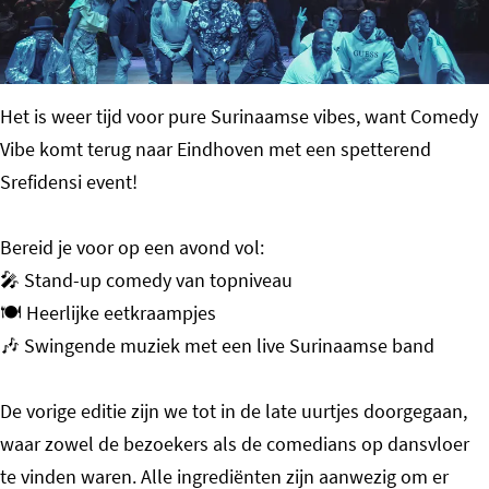
o
m
e
Het is weer tijd voor pure Surinaamse vibes, want Comedy
p
Vibe komt terug naar Eindhoven met een spetterend
a
Srefidensi event!
g
e
Bereid je voor op een avond vol:
🎤 Stand-up comedy van topniveau
🍽️ Heerlijke eetkraampjes
🎶 Swingende muziek met een live Surinaamse band
De vorige editie zijn we tot in de late uurtjes doorgegaan,
waar zowel de bezoekers als de comedians op dansvloer
te vinden waren. Alle ingrediënten zijn aanwezig om er