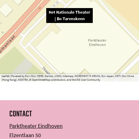
Het Nationale Theater
| Bo Tarenskeen
Leaflet
|
Powered by Esri | Esri, HERE, Garmin, USGS, Intermap, INCREMENT P, NRCAN, Esri Japan, METI, Esri China
(Hong Kong), NOSTRA, © OpenStreetMap contributors, and the GIS User Community
CONTACT
Parktheater Eindhoven
Elzentlaan 50