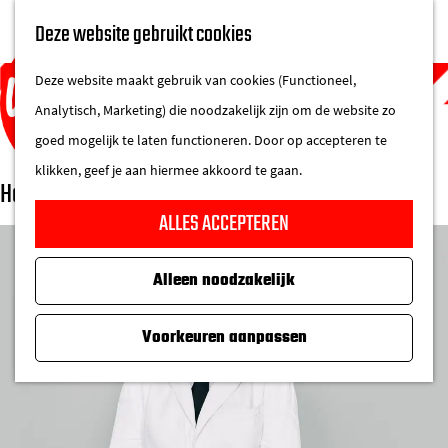
UITAGENDA
Deze website gebruikt cookies
IN DE STAD
M
DE REGIO IN
Deze website maakt gebruik van cookies (Functioneel,
e
Analytisch, Marketing) die noodzakelijk zijn om de website zo
n
goed mogelijk te laten functioneren. Door op accepteren te
u
klikken, geef je aan hiermee akkoord te gaan.
Het Nationale Theater | Bo Tarenskeen
G
ALLES ACCEPTEREN
a
n
Alleen noodzakelijk
a
a
Voorkeuren aanpassen
r
d
e
h