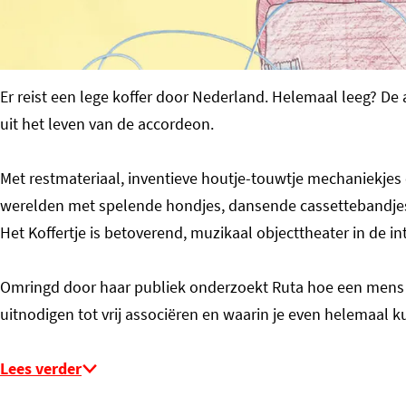
o
m
e
Er reist een lege koffer door Nederland. Helemaal leeg? De 
p
uit het leven van de accordeon.
a
g
Met restmateriaal, inventieve houtje-touwtje mechaniekjes 
e
werelden met spelende hondjes, dansende cassettebandjes 
Het Koffertje is betoverend, muzikaal objecttheater in de in
Omringd door haar publiek onderzoekt Ruta hoe een mens zi
uitnodigen tot vrij associëren en waarin je even helemaal 
Lees verder