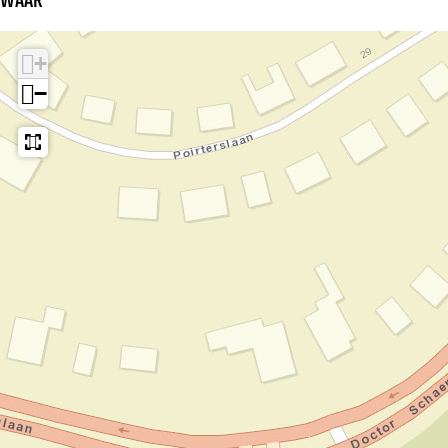
WAAR
+
−