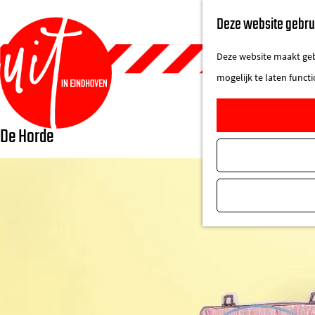
Deze website gebru
Deze website maakt gebr
mogelijk te laten funct
De Horde
G
a
n
a
a
r
d
e
h