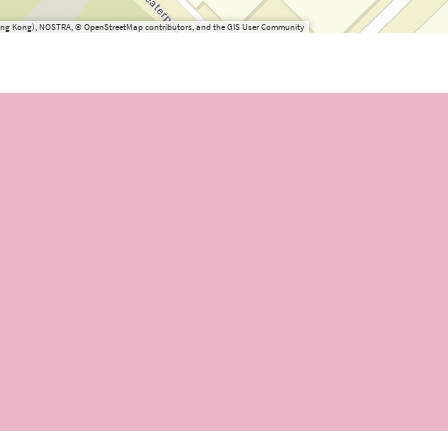
(Hong Kong), NOSTRA, © OpenStreetMap contributors, and the GIS User Community