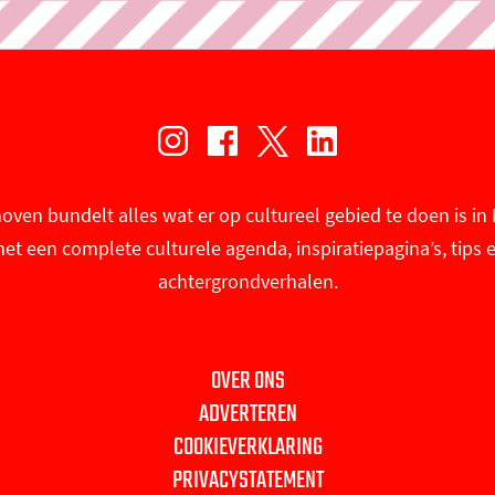
I
F
X
L
n
a
U
i
oven bundelt alles wat er op cultureel gebied te doen is i
s
c
i
n
et een complete culturele agenda, inspiratiepagina’s, tips 
t
e
t
k
achtergrondverhalen.
a
b
i
e
g
o
n
d
r
o
E
I
OVER ONS
a
k
i
n
ADVERTEREN
m
U
n
U
COOKIEVERKLARING
U
i
d
i
PRIVACYSTATEMENT
i
t
h
t