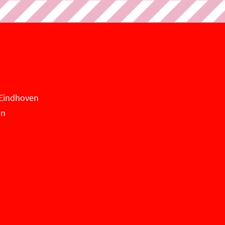
n Eindhoven
en