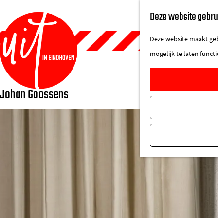
Deze website gebru
Deze website maakt gebr
mogelijk te laten funct
Johan Goossens
G
a
n
a
a
r
d
e
h