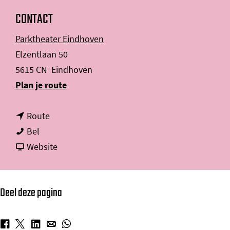
CONTACT
Parktheater Eindhoven
Elzentlaan 50
5615 CN
Eindhoven
n
Plan je route
a
n
a
Route
J
a
r
Bel
o
a
v
J
Website
h
r
a
o
a
J
n
h
Deel deze pagina
n
o
J
a
G
h
o
n
o
a
h
G