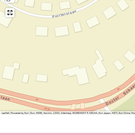
Leaflet
|
Powered by Esri | Esri, HERE, Garmin, USGS, Intermap, INCREMENT P, NRCAN, Esri Japan, METI, Esri China 