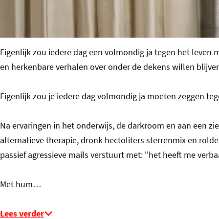
o
m
e
Eigenlijk zou iedere dag een volmondig ja tegen het leven m
p
en herkenbare verhalen over onder de dekens willen blijve
a
g
Eigenlijk zou je iedere dag volmondig ja moeten zeggen te
e
Na ervaringen in het onderwijs, de darkroom en aan een zie
alternatieve therapie, dronk hectoliters sterrenmix en rolde
passief agressieve mails verstuurt met: ''het heeft me verbaas
Met hum…
Lees verder