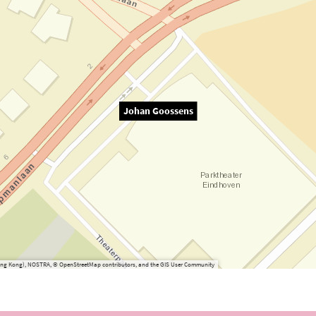
Johan Goossens
(Hong Kong), NOSTRA, © OpenStreetMap contributors, and the GIS User Community