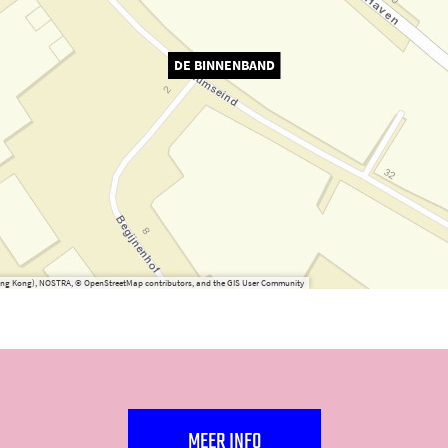
DE BINNENBAND
(Hong Kong), NOSTRA, © OpenStreetMap contributors, and the GIS User Community
MEER INFO