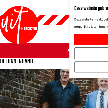
Deze website gebru
Deze website maakt gebr
mogelijk te laten funct
G
Sorry, deze activiteit
a
DE BINNENBAND
n
a
a
r
d
e
h