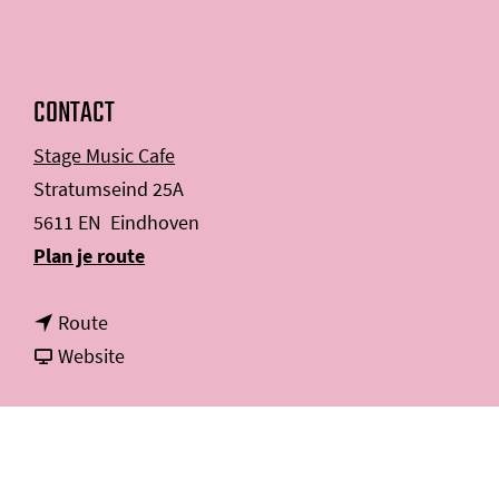
CONTACT
Stage Music Cafe
Stratumseind 25A
5611 EN
Eindhoven
n
Plan je route
a
n
a
Route
a
v
r
Website
a
a
D
r
n
E
D
D
B
E
E
I