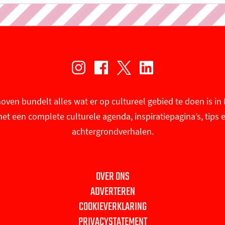
I
F
X
L
n
a
U
i
oven bundelt alles wat er op cultureel gebied te doen is i
s
c
i
n
et een complete culturele agenda, inspiratiepagina’s, tips 
t
e
t
k
achtergrondverhalen.
a
b
i
e
g
o
n
d
r
o
E
I
OVER ONS
a
k
i
n
ADVERTEREN
m
U
n
U
COOKIEVERKLARING
U
i
d
i
PRIVACYSTATEMENT
i
t
h
t