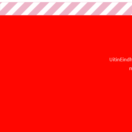
B
B
N
I
I
N
N
N
E
N
N
N
E
E
B
N
N
A
B
B
N
UitinEindh
A
A
D
m
N
N
D
D