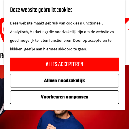
UITAGENDA
Deze website gebruikt cookies
IN DE STAD
M
DE REGIO IN
Deze website maakt gebruik van cookies (Functioneel,
e
Analytisch, Marketing) die noodzakelijk zijn om de website zo
n
goed mogelijk te laten functioneren. Door op accepteren te
u
klikken, geef je aan hiermee akkoord te gaan.
Roel & Jos Maalderink
G
ALLES ACCEPTEREN
a
n
Alleen noodzakelijk
a
a
Voorkeuren aanpassen
r
d
e
h