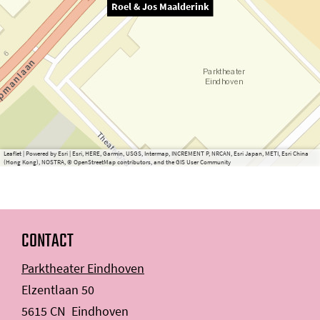
Roel & Jos Maalderink
Leaflet
|
Powered by Esri | Esri, HERE, Garmin, USGS, Intermap, INCREMENT P, NRCAN, Esri Japan, METI, Esri China
(Hong Kong), NOSTRA, © OpenStreetMap contributors, and the GIS User Community
CONTACT
Parktheater Eindhoven
Elzentlaan 50
5615 CN
Eindhoven