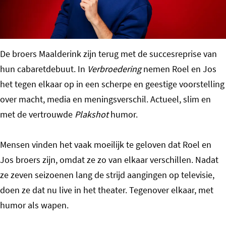
o
m
e
De broers Maalderink zijn terug met de succesreprise van
p
hun cabaretdebuut. In
Verbroedering
nemen Roel en Jos
a
het tegen elkaar op in een scherpe en geestige voorstelling
g
over macht, media en meningsverschil. Actueel, slim en
e
met de vertrouwde
Plakshot
humor.
Mensen vinden het vaak moeilijk te geloven dat Roel en
Jos broers zijn, omdat ze zo van elkaar verschillen. Nadat
ze zeven seizoenen lang de strijd aangingen op televisie,
doen ze dat nu live in het theater. Tegenover elkaar, met
humor als wapen.