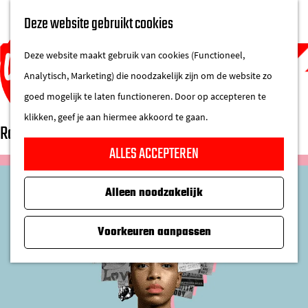
UITAGENDA
Deze website gebruikt cookies
IN DE STAD
M
DE REGIO IN
Deze website maakt gebruik van cookies (Functioneel,
e
Analytisch, Marketing) die noodzakelijk zijn om de website zo
n
goed mogelijk te laten functioneren. Door op accepteren te
u
klikken, geef je aan hiermee akkoord te gaan.
Raymi Sambo maakt | ITA
G
ALLES ACCEPTEREN
a
n
Alleen noodzakelijk
a
a
Voorkeuren aanpassen
r
d
e
h