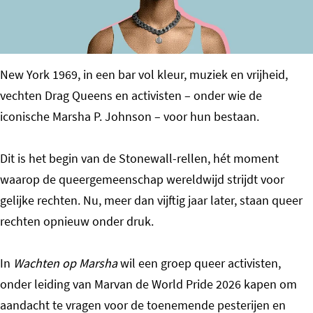
o
m
e
New York 1969, in een bar vol kleur, muziek en vrijheid,
p
vechten Drag Queens en activisten – onder wie de
a
iconische Marsha P. Johnson – voor hun bestaan.
g
e
Dit is het begin van de Stonewall-rellen, hét moment
waarop de queergemeenschap wereldwijd strijdt voor
gelijke rechten. Nu, meer dan vijftig jaar later, staan queer
rechten opnieuw onder druk.
In
Wachten op Marsha
wil een groep queer activisten,
onder leiding van Marvan de World Pride 2026 kapen om
aandacht te vragen voor de toenemende pesterijen en