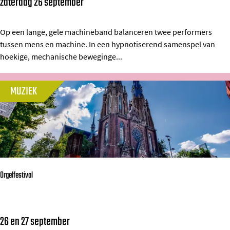
zaterdag 26 september
M
s
a
t
c
Op een lange, gele machineband balanceren twee performers
tussen mens en machine. In een hypnotiserend samenspel van
h
hoekige, mechanische beweginge...
i
n
MUZIEK
e
r
g
y
-
A
Orgelfestival
l
i
e
26 en 27 september
O