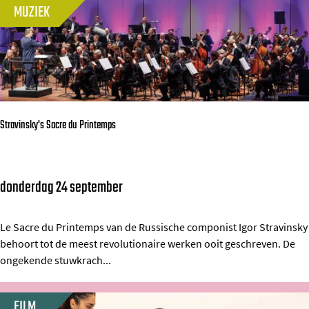
n
m
MUZIEK
r
n
a
n
y
l
e
J
e
l
a
n
i
n
s
Stravinsky's Sacre du Printemps
s
s
s
e
e
n
donderdag 24 september
S
n
e
t
D
n
r
Le Sacre du Printemps van de Russische componist Igor Stravinsky
a
behoort tot de meest revolutionaire werken ooit geschreven. De
T
a
n
ongekende stuwkrach...
h
v
s
o
i
t
FILM
r