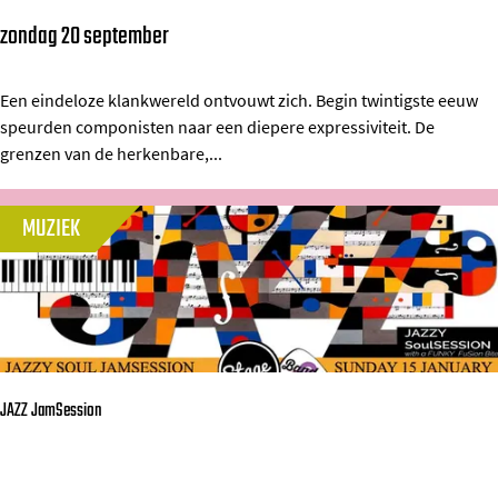
n
B
zondag 20 september
I
d
i
n
h
g
e
Een eindeloze klankwereld ontvouwt zich. Begin twintigste eeuw
o
B
speurden componisten naar een diepere expressiviteit. De
x
v
i
grenzen van de herkenbare,...
t
e
k
a
n
e
MUZIEK
s
&
F
e
s
i
m
o
l
e
l
m
t
i
N
R
s
i
JAZZ JamSession
a
t
g
v
e
h