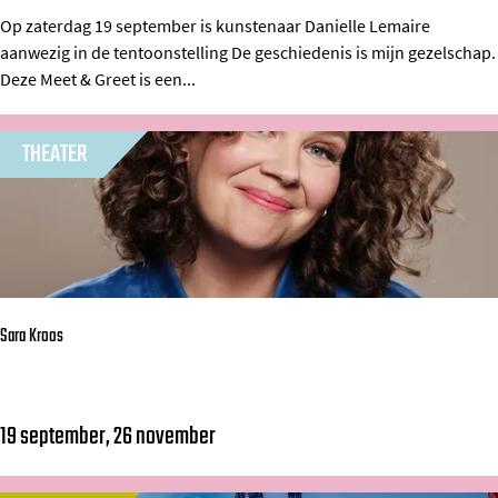
e
Op zaterdag 19 september is kunstenaar Danielle Lemaire
s
aanwezig in de tentoonstelling De geschiedenis is mijn gezelschap.
t
M
Deze Meet & Greet is een...
&
a
G
t
THEATER
r
t
e
e
e
r
t
s
m
B
e
a
Sara Kroos
t
n
D
d
a
19 september, 26 november
S
n
a
i