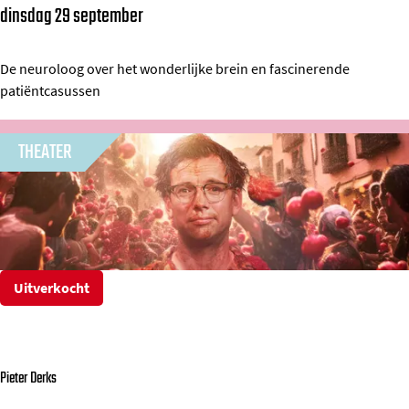
dinsdag 29 september
H
b
e
l
t
De neuroloog over het wonderlijke brein en fascinerende
e
patiëntcasussen
K
F
w
u
THEATER
e
t
t
u
s
r
b
e
a
s
r
Uitverkocht
&
e
M
é
C
n
K
Pieter Derks
v
a