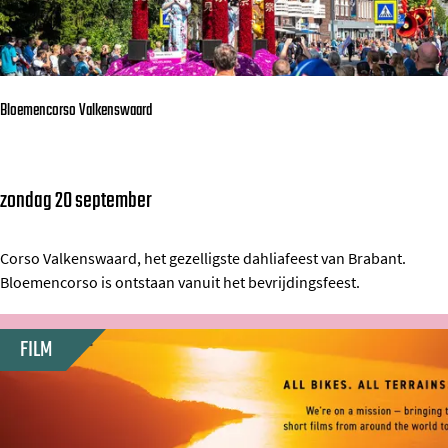
d
i
n
g
Bloemencorso Valkenswaard
s
c
o
zondag 20 september
B
n
l
c
o
Corso Valkenswaard, het gezelligste dahliafeest van Brabant.
e
Bloemencorso is ontstaan vanuit het bevrijdingsfeest.
e
r
m
t
FILM
e
:
n
C
c
o
o