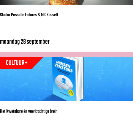
P
Studio Possible Futures & MC Kassett
i
l
a
maandag 28 september
S
r
t
c
u
z
CULTUUR+
d
y
i
k
o
P
o
Het Kwetsbare én veerkrachtige brein
s
s
i