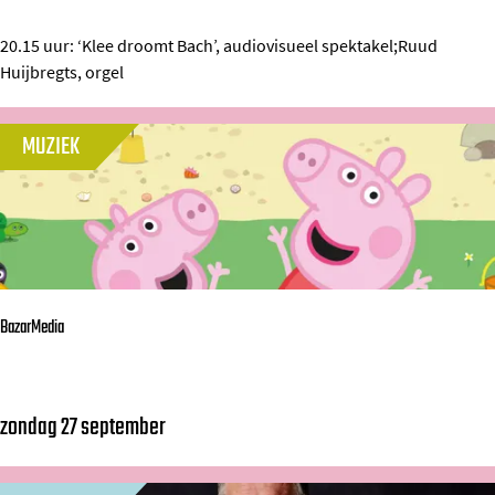
n
r
a
g
20.15 uur: ‘Klee droomt Bach’, audiovisueel spektakel;Ruud
t
Huijbregts, orgel
e
e
l
d
MUZIEK
f
P
e
e
s
r
t
f
i
o
v
BazarMedia
r
a
m
l
a
zondag 27 september
B
n
a
c
z