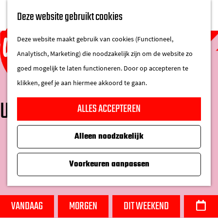
UITAGENDA
Deze website gebruikt cookies
IN DE STAD
M
DE REGIO IN
Deze website maakt gebruik van cookies (Functioneel,
e
Analytisch, Marketing) die noodzakelijk zijn om de website zo
n
goed mogelijk te laten functioneren. Door op accepteren te
u
klikken, geef je aan hiermee akkoord te gaan.
G
UITAGENDA
ALLES ACCEPTEREN
a
n
Alleen noodzakelijk
W
a
W
S
a
a
a
o
Voorkeuren aanpassen
t
r
n
r
z
d
n
t
o
e
e
e
VANDAAG
MORGEN
DIT WEEKEND
D
e
h
e
e