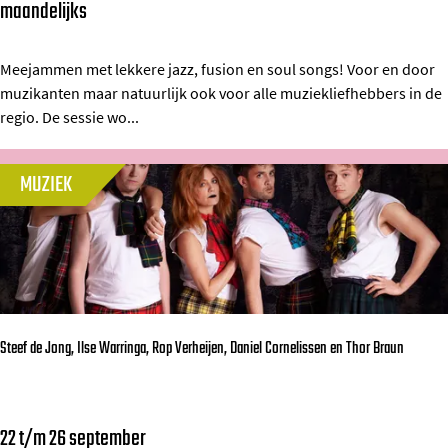
e
n
maandelijks
t
J
l
2
A
,
0
Z
Meejammen met lekkere jazz, fusion en soul songs! Voor en door
S
muzikanten maar natuurlijk ook voor alle muziekliefhebbers in de
2
Z
regio. De sessie wo...
z
6
J
y
a
MUZIEK
m
m
a
S
n
e
o
s
w
s
s
i
Steef de Jong, Ilse Warringa, Rop Verheijen, Daniel Cornelissen en Thor Braun
k
o
i
n
e
22 t/m 26 september
S