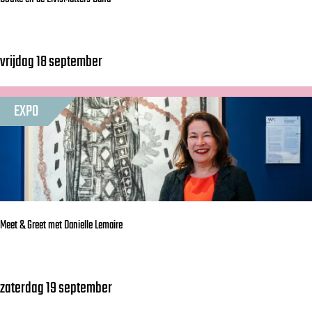
vrijdag 18 september
B
o
u
EXPO
k
e
e
n
d
Meet & Greet met Danielle Lemaire
e
E
l
zaterdag 19 september
M
v
e
i