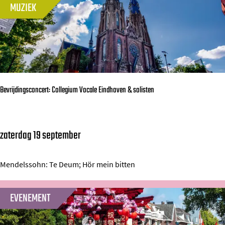
r
MUZIEK
e
a
l
K
l
r
e
o
L
o
e
Bevrijdingsconcert: Collegium Vocale Eindhoven & solisten
s
m
a
zaterdag 19 september
i
B
r
e
e
v
Mendelssohn: Te Deum; Hör mein bitten
r
i
EVENEMENT
j