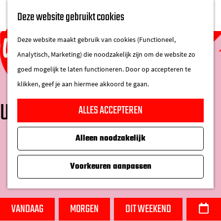
UITAGENDA
Deze website gebruikt cookies
IN DE STAD
M
DE REGIO IN
Deze website maakt gebruik van cookies (Functioneel,
e
Analytisch, Marketing) die noodzakelijk zijn om de website zo
n
goed mogelijk te laten functioneren. Door op accepteren te
u
klikken, geef je aan hiermee akkoord te gaan.
G
UITAGENDA
ALLES ACCEPTEREN
a
n
Alleen noodzakelijk
W
a
W
S
a
a
a
o
Voorkeuren aanpassen
t
r
n
r
z
d
n
t
o
e
e
e
VANDAAG
MORGEN
DIT WEEKEND
D
e
h
e
e