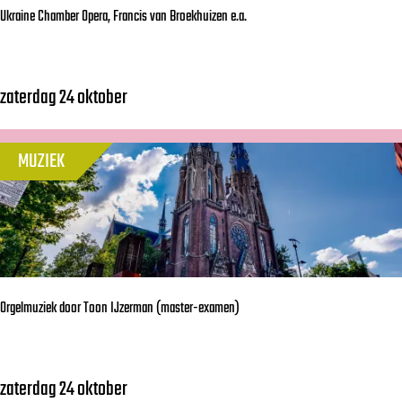
Ukraine Chamber Opera, Francis van Broekhuizen e.a.
m
r
a
o
k
d
zaterdag 24 oktober
U
e
u
k
r
c
r
i
MUZIEK
t
a
j
i
i
&
e
n
D
s
e
O
C
X
Orgelmuziek door Toon IJzerman (master-examen)
h
a
m
zaterdag 24 oktober
O
b