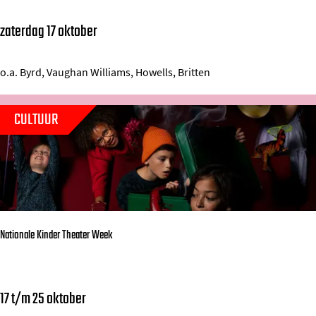
j
r
zaterdag 17 oktober
B
m
d
a
a
o
s
o.a. Byrd, Vaughan Williams, Howells, Britten
n
l
i
s
e
l
CULTUUR
&
.
i
X
a
u
a
.
s
n
V
d
o
e
Nationale Kinder Theater Week
c
r
a
V
a
r
17 t/m 25 oktober
N
l
i