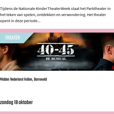
a
E
e
t
Tijdens de Nationale KinderTheaterWeek staat het Parktheater in
n
n
het teken van spelen, ontdekken en verwondering. Het theater
i
s
t
opent in deze periode...
o
e
e
n
m
n
THEATER
a
b
l
l
e
e
K
:
i
O
n
Midden Nederland Hallen, Barneveld
d
d
e
e
t
r
zondag 18 oktober
M
o
T
i
M