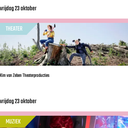
vrijdag 23 oktober
F
r
i
THEATER
s
s
e
O
r
Kim van Zeben Theaterproducties
e
n
vrijdag 23 oktober
K
i
m
MUZIEK
v