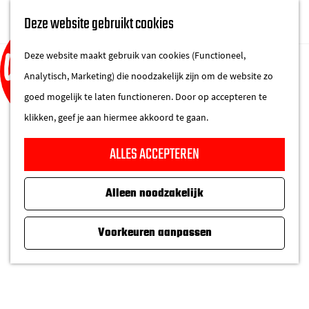
UITAGENDA
Deze website gebruikt cookies
IN DE STAD
M
DE REGIO IN
Deze website maakt gebruik van cookies (Functioneel,
e
Analytisch, Marketing) die noodzakelijk zijn om de website zo
n
goed mogelijk te laten functioneren. Door op accepteren te
u
klikken, geef je aan hiermee akkoord te gaan.
G
ALLES ACCEPTEREN
a
n
Alleen noodzakelijk
a
a
Voorkeuren aanpassen
r
d
e
h