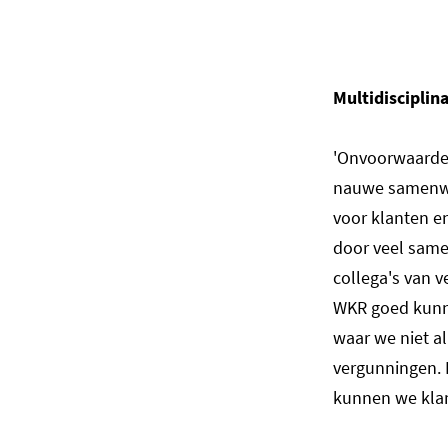
Multidiscipli
'Onvoorwaardel
nauwe samenwer
voor klanten e
door veel same
collega's van v
WKR goed kunnen
waar we niet al
vergunningen. 
kunnen we kla