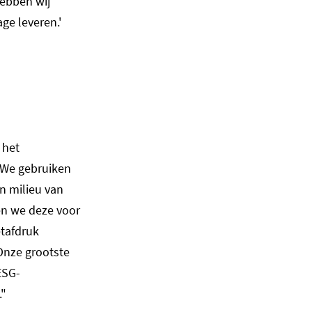
hebben wij
age leveren.'
 het
"We gebruiken
n milieu van
gen we deze voor
etafdruk
Onze grootste
ESG-
s."