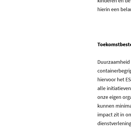
kinderen en de
hierin een bela
Toekomstbeste
Duurzaamheid g
containerbegri
hiervoor het E
alle initiatiev
onze eigen org
kunnen minimal
impact zit in 
dienstverlenin