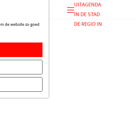
UITAGENDA
IN DE STAD
M
DE REGIO IN
 om de website zo goed
e
.
n
u