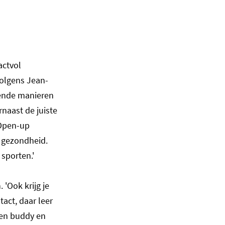
ctvol
olgens Jean-
llende manieren
naast de juiste
 Open-up
) gezondheid.
n sporten.'
 'Ook krijg je
tact, daar leer
een buddy en