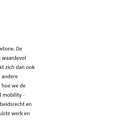
wtone. De
e waardevol
kt zich dan ook
t andere
r hoe we de
 mobility -
rbeidsrecht en
uiste werk en