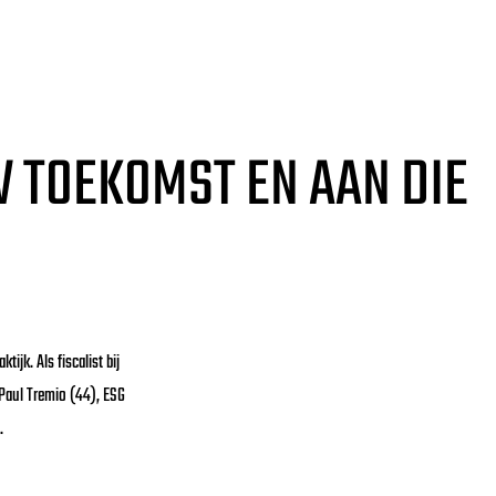
W TOEKOMST EN AAN DIE
jk. Als fiscalist bij
Paul Tremio (44), ESG
e.