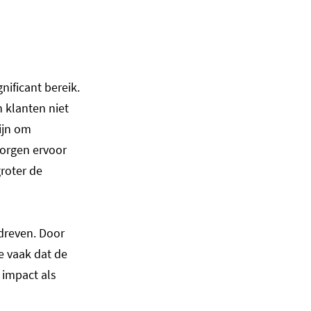
ificant bereik.
n klanten niet
ijn om
zorgen ervoor
roter de
edreven. Door
e vaak dat de
 impact als