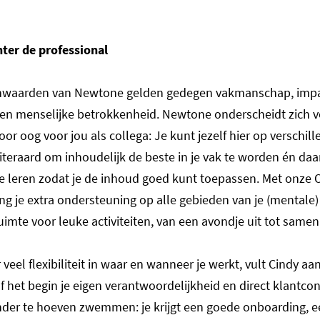
hter de professional
rnwaarden van Newtone gelden gedegen vakmanschap, impa
en menselijke betrokkenheid. Newtone onderscheidt zich v
or oog voor jou als collega: Je kunt jezelf hier op verschi
teraard om inhoudelijk de beste in je vak te worden én daar
e leren zodat je de inhoud goed kunt toepassen. Met onze
ng je extra ondersteuning op alle gebieden van je (mentale
ruimte voor leuke activiteiten, van een avondje uit tot same
 veel flexibiliteit in waar en wanneer je werkt, vult Cindy aan.
af het begin je eigen verantwoordelijkheid en direct klantcon
onder te hoeven zwemmen: je krijgt een goede onboarding, 