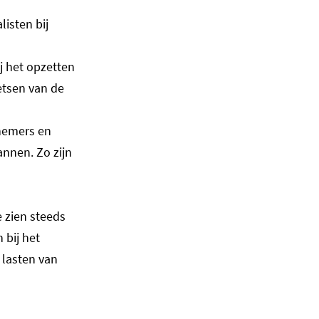
listen bij
j het opzetten
etsen van de
knemers en
annen. Zo zijn
 zien steeds
bij het
 lasten van