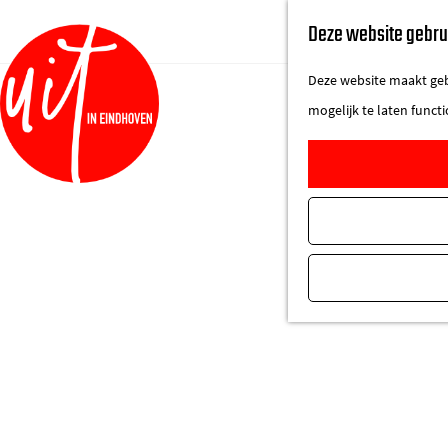
Deze website gebru
Deze website maakt gebr
mogelijk te laten funct
G
a
n
a
a
r
d
e
h