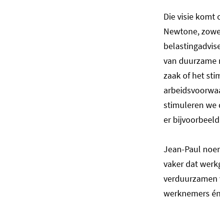
Die visie komt 
Newtone, zowel 
belastingadvise
van duurzame m
zaak of het sti
arbeidsvoorwaa
stimuleren we d
er bijvoorbeeld
Jean-Paul noem
vaker dat werk
verduurzamen v
werknemers én 