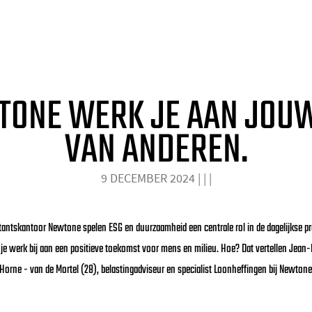
WTONE WERK JE AAN JOU
VAN ANDEREN.
9 DECEMBER 2024
|
|
|
antskantoor Newtone spelen ESG en duurzaamheid een centrale rol in de dagelijkse prakti
je werk bij aan een positieve toekomst voor mens en milieu. Hoe? Dat vertellen Jean-
 Horne - van de Mortel (28), belastingadviseur en specialist Loonheffingen bij Newton