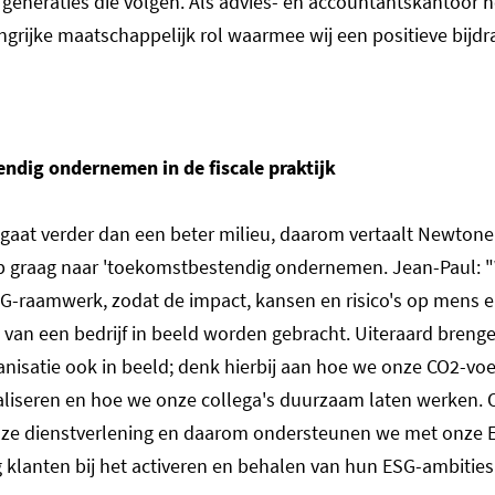
 generaties die volgen. Als advies- en accountantskantoor 
ngrijke maatschappelijk rol waarmee wij een positieve bijdr
ndig ondernemen in de fiscale praktijk
aat verder dan een beter milieu, daarom vertaalt Newtone
p graag naar 'toekomstbestendig ondernemen. Jean-Paul: 
SG-raamwerk, zodat de impact, kansen en risico's op mens e
en van een bedrijf in beeld worden gebracht. Uiteraard bren
anisatie ook in beeld; denk hierbij aan hoe we onze CO2-vo
iseren en hoe we onze collega's duurzaam laten werken. 
onze dienstverlening en daarom ondersteunen we met onze 
g klanten bij het activeren en behalen van hun ESG-ambitie