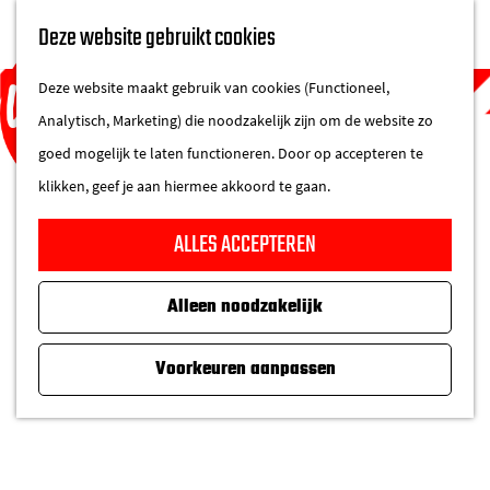
UITAGENDA
Deze website gebruikt cookies
IN DE STAD
M
DE REGIO IN
Deze website maakt gebruik van cookies (Functioneel,
e
Analytisch, Marketing) die noodzakelijk zijn om de website zo
n
goed mogelijk te laten functioneren. Door op accepteren te
u
klikken, geef je aan hiermee akkoord te gaan.
G
ALLES ACCEPTEREN
a
n
Alleen noodzakelijk
a
a
Voorkeuren aanpassen
r
d
e
h