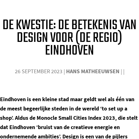
o
m
DE KWESTIE: DE BETEKENIS VAN
e
DESIGN VOOR (DE REGIO)
p
a
EINDHOVEN
g
e
26 SEPTEMBER 2023
|
HANS MATHEEUWSEN
|
|
Eindhoven is een kleine stad maar geldt wel als één van
de meest begeerlijke steden in de wereld ‘to set up a
shop’. Aldus de Monocle Small Cities Index 2023, die stelt
dat Eindhoven ‘bruist van de creatieve energie en
ondernemende ambities’. Design is een van de pijlers