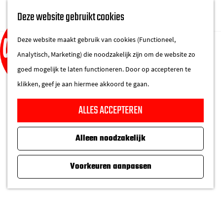
UITAGENDA
Deze website gebruikt cookies
IN DE STAD
M
DE REGIO IN
Deze website maakt gebruik van cookies (Functioneel,
e
Analytisch, Marketing) die noodzakelijk zijn om de website zo
n
goed mogelijk te laten functioneren. Door op accepteren te
u
klikken, geef je aan hiermee akkoord te gaan.
G
ALLES ACCEPTEREN
a
n
Alleen noodzakelijk
a
a
Voorkeuren aanpassen
r
d
e
h