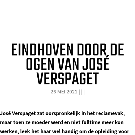
o
EINDHOVEN DOOR DE OGEN VAN
m
JOSÉ VERSPAGET
e
p
EINDHOVEN DOOR DE
a
g
OGEN VAN JOSÉ
e
VERSPAGET
26 MEI 2021
|
|
|
José Verspaget zat oorspronkelijk in het reclamevak,
maar toen ze moeder werd en niet fulltime meer kon
werken, leek het haar wel handig om de opleiding voor