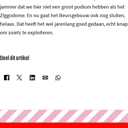
jammer dat we hier niet een groot podium hebben als het
Ziggodome. En nu gaat het Beursgebouw ook nog sluiten,
helaas. Dat heeft het wel jarenlang goed gedaan, echt knap
om zoiets te exploiteren.
Deel dit artikel
D
D
D
D
D
e
e
e
e
e
e
e
e
e
e
l
l
l
l
l
d
d
d
d
d
e
e
e
e
e