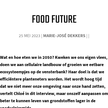
o
m
FOOD FUTURE
e
p
a
25 MEI 2023
|
MARIE-JOSÉ DEKKERS
|
|
g
e
Wat en hoe eten we in 2050? Kweken we ons eigen vlees,
doen we aan cellulaire landbouw of groeien we eetbare
ecosysteempjes op de vensterbank? Haar doel is dat we
efficiëntere planteneters worden. Het wordt hoog tijd
dat we niet meer onze omgeving naar onze hand zetten,
vertelt Chloé in dit interview, maar onszelf aanpassen om
beter te kunnen leven van grondstoffen lager in de
voedselpiramide.