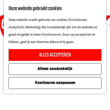
UITAGENDA
Deze website gebruikt cookies
IN DE STAD
M
DE REGIO IN
Deze website maakt gebruik van cookies (Functioneel,
e
Analytisch, Marketing) die noodzakelijk zijn om de website zo
n
goed mogelijk te laten functioneren. Door op accepteren te
u
klikken, geef je aan hiermee akkoord te gaan.
G
ALLES ACCEPTEREN
a
n
Alleen noodzakelijk
a
a
Voorkeuren aanpassen
r
d
e
h